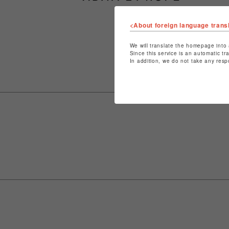
<About foreign language trans
We will translate the homepage into 
Since this service is an automatic tr
In addition, we do not take any resp