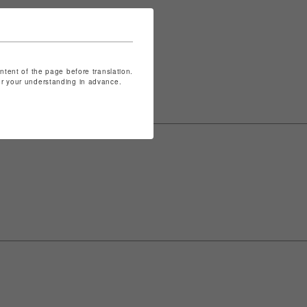
表記は
こちら
ontent of the page before translation.
for your understanding in advance.