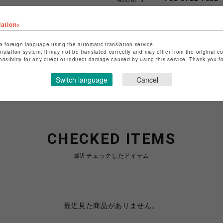
lation>
ショップお問い合わせは
こちら
特定商取引法など法令に基づく
a foreign language using the automatic translation service.
anslation system, it may not be translated correctly and may differ from the original c
onsibility for any direct or indirect damage caused by using this service. Thank you 
Switch language
Cancel
CHECKED ITEMS
最近チェックしたアイテム
最近見た商品がありません。