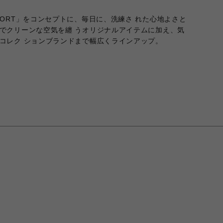
Y COMFORT」をコンセプトに、毎日に、洗練さ れた心地よさと
でクリーンな空気を纏 うオリジナルアイテムに加え、気
コレク ションブランドまで幅広くラインアップ。