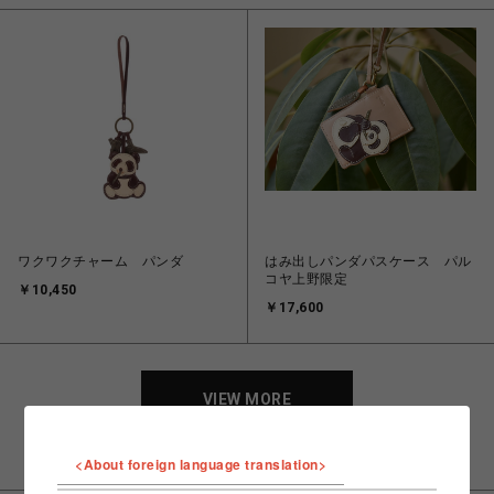
ワクワクチャーム パンダ
はみ出しパンダパスケース パル
コヤ上野限定
￥10,450
￥17,600
VIEW MORE
<About foreign language translation>