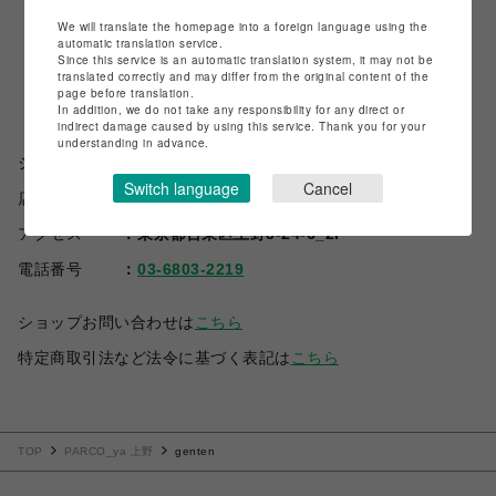
We will translate the homepage into a foreign language using the
automatic translation service.
Since this service is an automatic translation system, it may not be
translated correctly and may differ from the original content of the
page before translation.
In addition, we do not take any responsibility for any direct or
indirect damage caused by using this service. Thank you for your
understanding in advance.
ショップ名
genten
Switch language
Cancel
店舗名
PARCO_ya 上野
アクセス
東京都台東区上野3-24-6_2F
電話番号
03-6803-2219
ショップお問い合わせは
こちら
特定商取引法など法令に基づく表記は
こちら
TOP
PARCO_ya 上野
genten