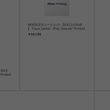
NEEDLES/ニードルズ/ 【EXCLUSIVE
】 Track Jacket - Poly Smooth" Printed
￥34,100
USIV】
 Printed