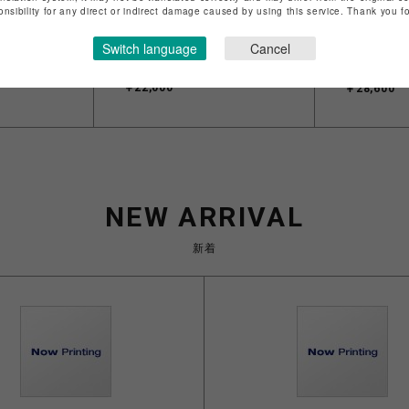
onsibility for any direct or indirect damage caused by using this service. Thank you 
ルズ/26SS
NEEDLES/ニードルズ/26SS
NEEDLES
Switch language
Cancel
LHP
LHP EXCL
.TRACK
EXCLUSIVE/H.D.TRACK
JACKET-P
OLY
PANT SHORTS-POLY
￥22,000
￥28,600
SMOOTH
NEW ARRIVAL
新着