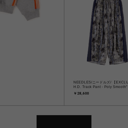
- Cotton Jersey"
NEEDLES/ニードルズ/ 【EXCL
H.D. Track Pant - Poly Smooth"
￥28,600
VIEW MORE