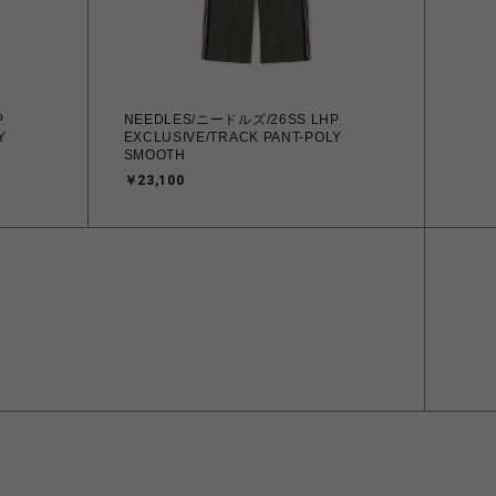
P
NEEDLES/ニードルズ/26SS LHP
Y
EXCLUSIVE/TRACK PANT-POLY
SMOOTH
￥23,100