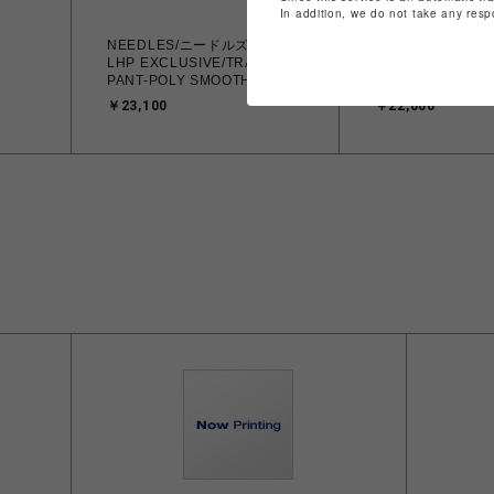
In addition, we do not take any resp
NEEDLES/ニードルズ/26SS
NEEDLES/ニード
LHP EXCLUSIVE/TRACK
LHP
PANT-POLY SMOOTH
EXCLUSIVE/H.D
PANT SHORTS-P
￥23,100
￥22,000
SMOOTH