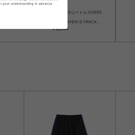
for your understanding in advance.
NEEDLES/ニードルズ/26SS
/ニードルズ/26SS
LHP
USIVE/TRACK
EXCLUSIVE/H.D.TRACK
OLY SMOOTH
PANT SHORTS-POLY
￥22,000
SMOOTH