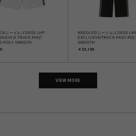
ES/ニードルズ/26SS LHP
NEEDLES/ニードルズ/26SS LH
IVE/H.D.TRACK PANT
EXCLUSIVE/TRACK PANT-POL
S-POLY SMOOTH
SMOOTH
0
￥23,100
VIEW MORE
VIEW MORE