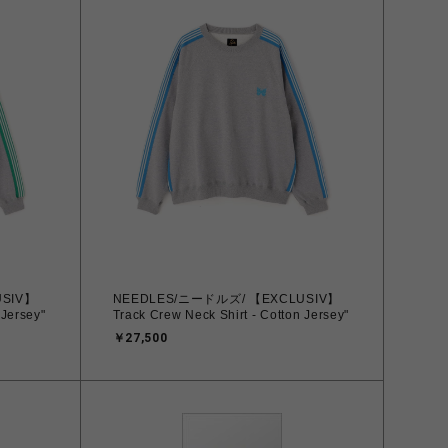
USIV】
NEEDLES/ニードルズ/ 【EXCLUSIV】
 Jersey"
Track Crew Neck Shirt - Cotton Jersey"
￥27,500