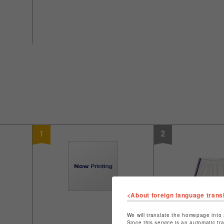
1
2
<About foreign language trans
We will translate the homepage into 
Since this service is an automatic tr