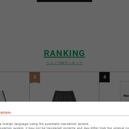
RANKING
ショップ内ランキング
3
4
lation>
a foreign language using the automatic translation service.
anslation system, it may not be translated correctly and may differ from the original c