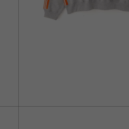
NEEDLES/ニードルズ/ 【EXCLUSIV】 Track Crew Neck Shirt 
￥27,500