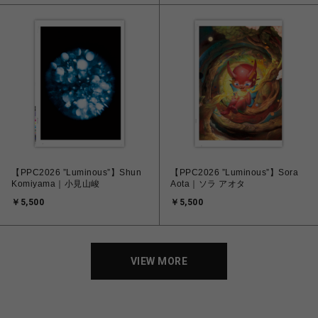
【PPC2026 ”Luminous”】Shun
【PPC2026 ”Luminous”】Sora
Komiyama｜小見山峻
Aota｜ソラ アオタ
￥5,500
￥5,500
VIEW MORE