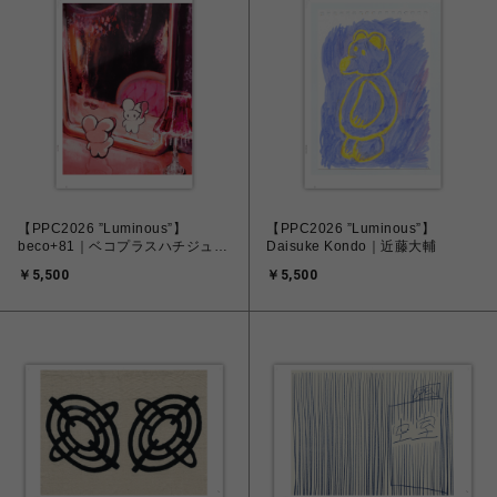
【PPC2026 ”Luminous”】
【PPC2026 ”Luminous”】
beco+81｜ベコプラスハチジュウ
Daisuke Kondo｜近藤大輔
イチ
￥5,500
￥5,500