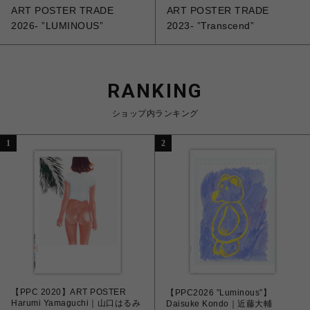
ART POSTER TRADE
ART POSTER TRADE
2026- ”LUMINOUS”
2023- ”Transcend”
RANKING
ショップ内ランキング
1
2
【PPC 2020】ART POSTER
【PPC2026 ”Luminous”】
Harumi Yamaguchi｜山口はるみ
Daisuke Kondo｜近藤大輔