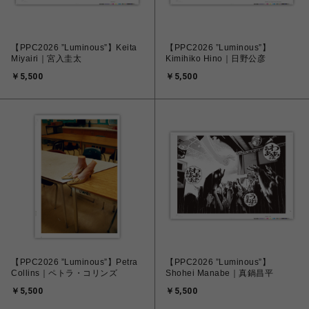
【PPC2026 ”Luminous”】Keita
【PPC2026 ”Luminous”】
Miyairi｜宮入圭太
Kimihiko Hino｜日野公彦
￥5,500
￥5,500
【PPC2026 ”Luminous”】Petra
【PPC2026 ”Luminous”】
Collins｜ペトラ・コリンズ
Shohei Manabe｜真鍋昌平
￥5,500
￥5,500