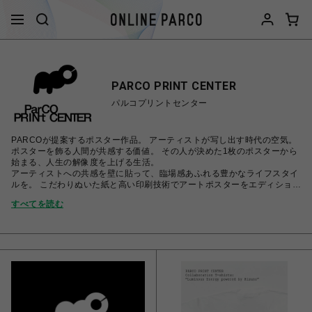
PARCO PRINT CENTER
パルコプリントセンター
PARCOが提案するポスター作品。 アーティストが写し出す時代の空気。
ポスターを飾る人間が共感する価値。 その人が決めた1枚のポスターから
始まる、人生の解像度を上げる生活。
アーティストへの共感を壁に貼って、臨場感あふれる豊かなライフスタイ
ルを。 こだわりぬいた紙と高い印刷技術でアートポスターをエディション
(限定)販売します。
すべてを読む
PARCO PRINT CENTER:
parco.jp/printcenter
■宅急便 転居転送サービスの終了について(ヤマト運輸株式会社)
■土･日･祝日は発送およびお問い合わせのご返信について休業いたしま
す。
◆お問い合わせの内容または休業日などの都合により、 ご回答、ご連絡に
時間を要する場合、また内容によってはご回答できない場合も ありますの
で予めご了承ください。
◆受注商品と他商品とを同時にご購入いただくことは可能ですが、 お届け
は同梱での一括発送となるため、お届け予定の一番遅い商品に あわせて発
送させていただきます。 予めご了承ください。