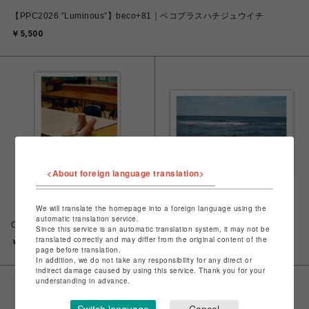
【PPC2026 ”Luminous”】beco+81｜ベコプラスハチジュウイチ
￥5,500
<About foreign language translation>
We will translate the homepage into a foreign language using the
【PPC2026 ”Luminous”】Petra
【PPC2026 ”Luminous”】
automatic translation service.
Collins｜ペトラ・コリンズ
Yusuke Abe｜阿部裕介
Since this service is an automatic translation system, it may not be
translated correctly and may differ from the original content of the
￥5,500
￥5,500
page before translation.
In addition, we do not take any responsibility for any direct or
indirect damage caused by using this service. Thank you for your
understanding in advance.