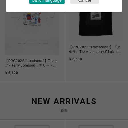
Switch language
Cancel
【PPC2023 ”Transcend”】『タ
ルサ』Tシャツ - Larry Clark（ラ
リー・クラーク）ブラック
￥6,600
【PPC2026 ”Luminous”】Tシャ
ツ - Terry Johnson（テリー・ジ
ョンスン） “Luminous Energy
￥6,600
powered by Mizuno”
NEW ARRIVALS
新着