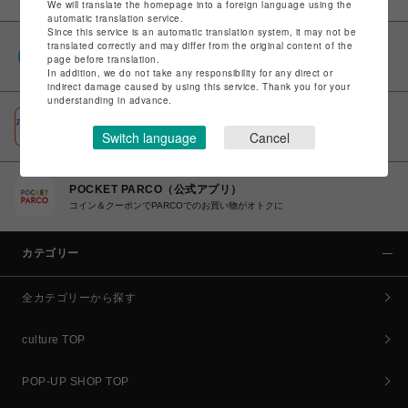
We will translate the homepage into a foreign language using the
automatic translation service.
Since this service is an automatic translation system, it may not be
translated correctly and may differ from the original content of the
PARCOポイント
page before translation.
全国のPARCOやONLINE PARCOで貯まる＆使える
In addition, we do not take any responsibility for any direct or
indirect damage caused by using this service. Thank you for your
understanding in advance.
ポケパル払い
Switch language
Cancel
初回登録＆お買物で最大1,500円分のPARCOポイント進呈
POCKET PARCO（公式アプリ）
コイン＆クーポンでPARCOでのお買い物がオトクに
カテゴリー
全カテゴリーから探す
culture TOP
POP-UP SHOP TOP