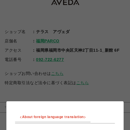
ショップ名
テラス アヴェダ
店舗名
福岡PARCO
アクセス
福岡県福岡市中央区天神2丁目11-1_新館 6F
電話番号
092-722-6277
ショップお問い合わせは
こちら
特定商取引法など法令に基づく表記は
こちら
TOP
福岡PARCO
テラス アヴェダ
<About foreign language translation>