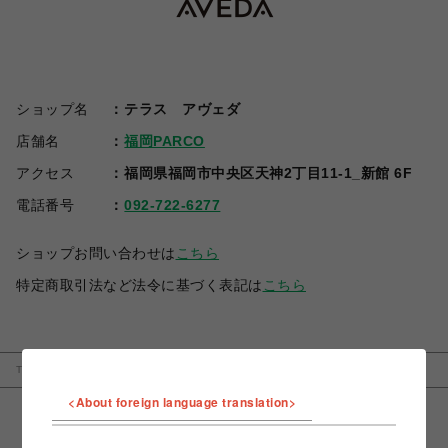
ショップ名
テラス アヴェダ
店舗名
福岡PARCO
アクセス
福岡県福岡市中央区天神2丁目11-1_新館 6F
電話番号
092-722-6277
ショップお問い合わせは
こちら
特定商取引法など法令に基づく表記は
こちら
TOP
福岡PARCO
テラス アヴェダ
<About foreign language translation>