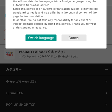
We will translate the homepage into a foreign language using the
automatic translation service.
Since this service is an automatic translation system, it may not be
translated correctly and may differ from the original content of the
PARCOポイント
page before translation.
全国のPARCOやONLINE PARCOで貯まる＆使える
In addition, we do not take any responsibility for any direct or
indirect damage caused by using this service. Thank you for your
understanding in advance.
ポケパル払い
Switch language
Cancel
初回登録＆お買物で最大1,500円分のPARCOポイント進呈
POCKET PARCO（公式アプリ）
コイン＆クーポンでPARCOでのお買い物がオトクに
カテゴリー
全カテゴリーから探す
culture TOP
POP-UP SHOP TOP