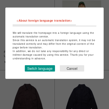
<About foreign language translation>
We will translate the homepage into a foreign language using the
automatic translation service.
Since this service is an automatic translation system, it may not be
translated correctly and may differ from the original content of the
page before translation.
In addition, we do not take any responsibility for any direct or
Fresh Service CORPORATE
Fresh Service CORPORATE
indirect damage caused by using this service. Thank you for your
UNIFORM S/S SHIRT / フレッシ
UNIFORM S/S SHIRT / フレッシ
understanding in advance.
ュサービス コーポレート ユニフ
ュサービス コーポレート ユニフ
￥14,300
￥14,300
ォーム S/S シャツ
ォーム S/S シャツ
Switch language
Cancel