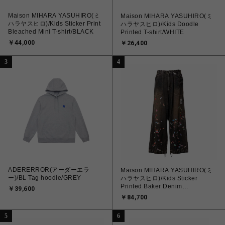
Maison MIHARA YASUHIRO(ミ
Maison MIHARA YASUHIRO(ミ
ハラヤスヒロ)/Kids Sticker Print
ハラヤスヒロ)/Kids Doodle
Bleached Mini T-shirt/BLACK
Printed T-shirt/WHITE
￥44,000
￥26,400
3
4
ADERERROR(アーダーエラ
Maison MIHARA YASUHIRO(ミ
ー)/BL Tag hoodie/GREY
ハラヤスヒロ)/Kids Sticker
Printed Baker Denim
￥39,600
Pants/BLACK
￥84,700
5
6