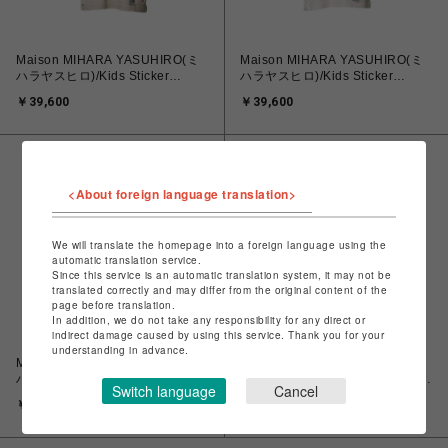
Maison MIHARA YASUHIRO(ミ
Maison MIHARA YASUHIRO(ミ
ハラヤスヒロ)/Kids Sticker
ハラヤスヒロ)/Kids Sticker
Printed T-shirt/GREY
Printed T-shirt/WHITE
￥39,600
￥39,600
<About foreign language translation>
We will translate the homepage into a foreign language using the
automatic translation service.
Since this service is an automatic translation system, it may not be
translated correctly and may differ from the original content of the
page before translation.
In addition, we do not take any responsibility for any direct or
indirect damage caused by using this service. Thank you for your
understanding in advance.
Maison MIHARA YASUHIRO(ミ
Maison MIHARA YASUHIRO(ミ
ハラヤスヒロ)/Kids Doodle
ハラヤスヒロ)/Inside-Out Glitter
Switch language
Cancel
Printed T-shirt/WHITE
Knit Tank-top/BLUE
￥26,400
￥31,900