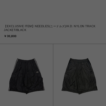
【EXCLUSIVE ITEM】NEEDLES(ニードルズ)/H.D. NYLON TRACK
JACKET/BLACK
￥30,800