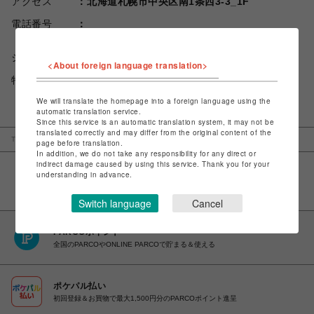
アクセス
北海道札幌市中央区南1条西3-3_1F
電話番号
ショップお問い合わせは
こちら
<About foreign language translation>
特定商取引法など法令に基づく表記は
こちら
We will translate the homepage into a foreign language using the
automatic translation service.
Since this service is an automatic translation system, it may not be
translated correctly and may differ from the original content of the
TOP
札幌PARCO
Ground Y + S'YTE
page before translation.
In addition, we do not take any responsibility for any direct or
indirect damage caused by using this service. Thank you for your
understanding in advance.
Switch language
Cancel
PARCOポイント
全国のPARCOやONLINE PARCOで貯まる＆使える
ポケパル払い
初回登録＆お買物で最大1,500円分のPARCOポイント進呈