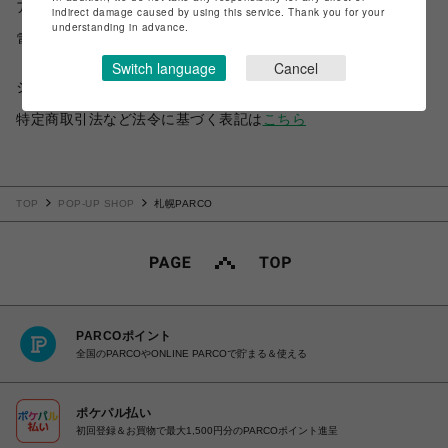
アクセス
indirect damage caused by using this service. Thank you for your
understanding in advance.
電話番号
Switch language
Cancel
ショップお問い合わせは
こちら
特定商取引法など法令に基づく表記は
こちら
TOP
POP-UP SHOP
札幌PARCO
PARCOポイント
全国のPARCOやONLINE PARCOで貯まる＆使える
ポケパル払い
初回登録＆お買物で最大1,500円分のPARCOポイント進呈