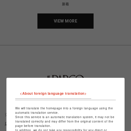
新着
VIEW MORE
<About foreign language translation>
We will translate the homepage into a foreign language using the
automatic translation service.
ショップ名
札幌PARCO
Since this service is an automatic translation system, it may not be
translated correctly and may differ from the original content of the
店舗名
POP-UP SHOP
page before translation.
In addition, we do not take any responsibility for any direct or