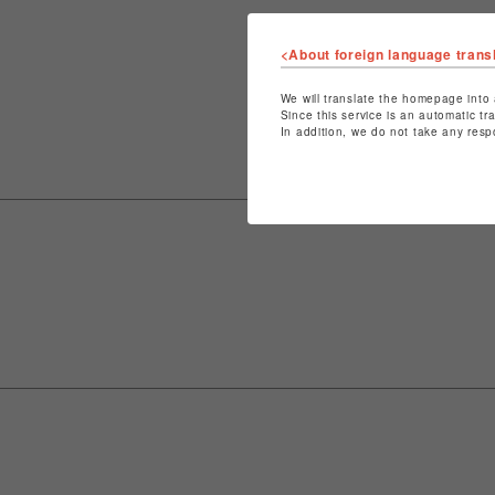
<About foreign language trans
We will translate the homepage into 
Since this service is an automatic tr
In addition, we do not take any resp