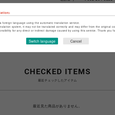
lation>
ショップお問い合わせは
こちら
特定商取引法など法令に基づく
a foreign language using the automatic translation service.
anslation system, it may not be translated correctly and may differ from the original c
onsibility for any direct or indirect damage caused by using this service. Thank you 
Switch language
Cancel
CHECKED ITEMS
最近チェックしたアイテム
最近見た商品がありません。