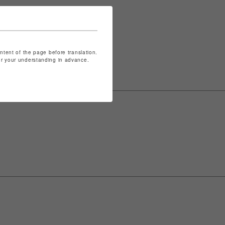
表記は
こちら
ontent of the page before translation.
for your understanding in advance.