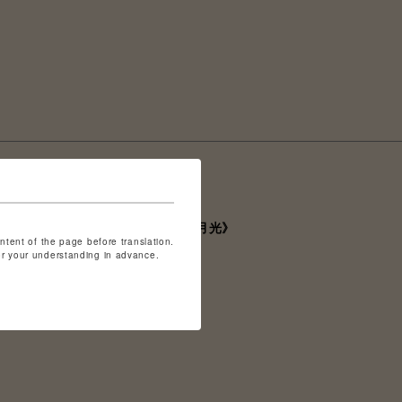
POP UP SHOP《穿つ烈光、迎ふ月光》
ontent of the page before translation.
for your understanding in advance.
S