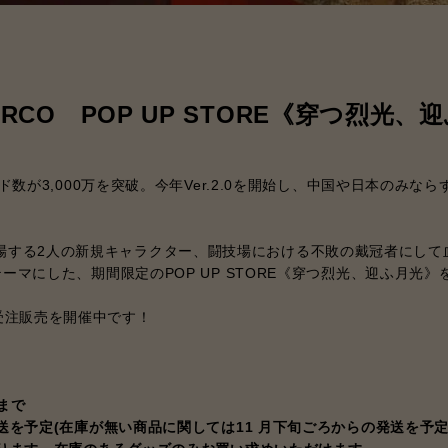
ARCO POP UP STORE《穿つ烈光、
数が3,000万を突破。今年Ver.2.0を開始し、中国や日本のみな
6本編に登場する2人の新規キャラクター、闘技場における不敗の戴冠者
マにした、期間限定のPOP UP STORE《穿つ烈光、迎ふ月光》を
品の受注販売を開催中です！
)まで
送を予定(在庫が無い商品に関しては11 月下旬ごろからの発送を予定