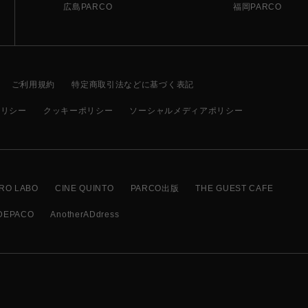
広島PARCO
福岡PARCO
ご利用規約
特定商取引法などに基づく表記
ポリシー
クッキーポリシー
ソーシャルメディアポリシー
RO LABO
CINE QUINTO
PARCO出版
THE GUEST CAFE
DEPACO
AnotherADdress