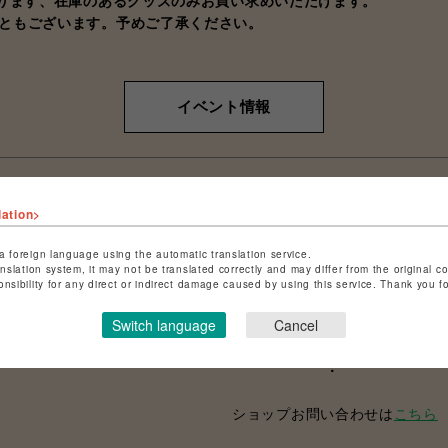
なります、在庫のあるグッズのみお買い求めいただけます。
ともございます。予めご了承ください。
イベント情報
lation>
ショップ名
鳴潮×PARCO 
a foreign language using the automatic translation service.
anslation system, it may not be translated correctly and may differ from the original c
onsibility for any direct or indirect damage caused by using this service. Thank you 
店舗名
PARCO GAME
アクセス
Switch language
Cancel
電話番号
ショップお問い合わせは
こちら