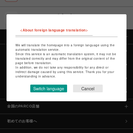
POCKET PARCO（公式アプリ）
コイン＆クーポンでPARCOでのお買い物がオトクに
<About foreign language translation>
カテゴリー
We will translate the homepage into a foreign language using the
automatic translation service.
全カテゴリーから探す
Since this service is an automatic translation system, it may not be
translated correctly and may differ from the original content of the
page before translation.
culture TOP
In addition, we do not take any responsibility for any direct or
indirect damage caused by using this service. Thank you for your
understanding in advance.
POP-UP SHOP TOP
Switch language
Cancel
PARCO GAMES TOP
全国のPARCO店舗
初めてのお客様へ