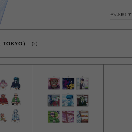
 TOKYO）
(2)