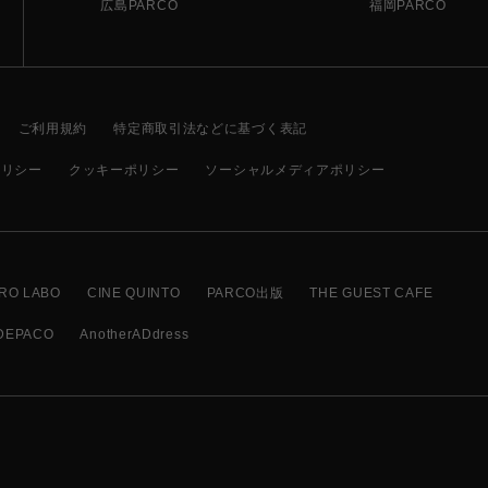
広島PARCO
福岡PARCO
ご利用規約
特定商取引法などに基づく表記
ポリシー
クッキーポリシー
ソーシャルメディアポリシー
RO LABO
CINE QUINTO
PARCO出版
THE GUEST CAFE
DEPACO
AnotherADdress