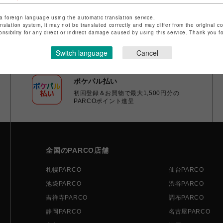
a foreign language using the automatic translation service.
anslation system, it may not be translated correctly and may differ from the original c
onsibility for any direct or indirect damage caused by using this service. Thank you 
Switch language
Cancel
ポケパル払い
初回登録＆お買物で最大1,500円分の
PARCOポイント進呈
全国のPARCO店舗
札幌PARCO
仙台PARCO
池袋PARCO
渋谷PARCO
吉祥寺PARCO
調布PARCO
静岡PARCO
名古屋PARCO