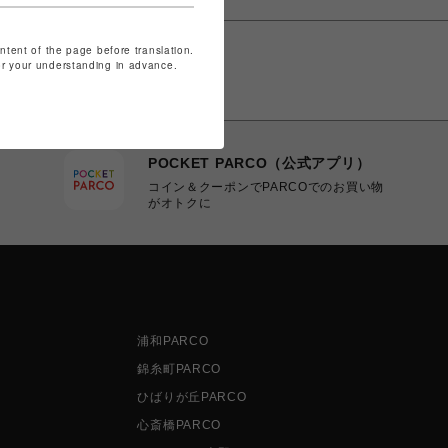
ontent of the page before translation.
for your understanding in advance.
POCKET PARCO（公式アプリ）
コイン＆クーポンでPARCOでのお買い物
がオトクに
浦和PARCO
錦糸町PARCO
ひばりが丘PARCO
心斎橋PARCO