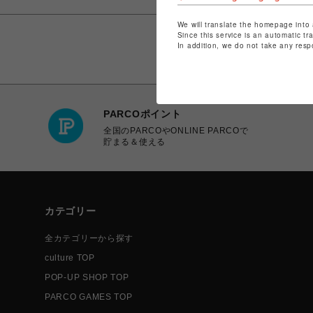
We will translate the homepage into 
Since this service is an automatic tr
In addition, we do not take any resp
PARCOポイント
全国のPARCOやONLINE PARCOで
貯まる＆使える
カテゴリー
全カテゴリーから探す
culture TOP
POP-UP SHOP TOP
PARCO GAMES TOP