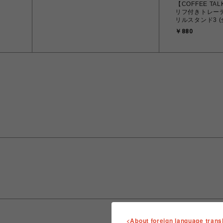
【COFFEE TAL
リフ付きトレー
リルスタンド3 (
月末以降発送予
￥880
<About foreign language trans