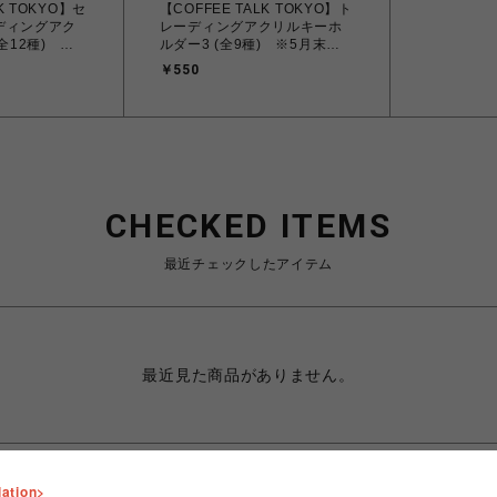
K TOKYO】セ
【COFFEE TALK TOKYO】ト
ディングアク
レーディングアクリルキーホ
全12種) ※5
ルダー3 (全9種) ※5月末以
定
降発送予定
￥550
CHECKED ITEMS
最近チェックしたアイテム
最近見た商品がありません。
lation>