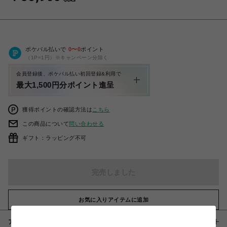
ポケパル払いで
0
〜
0
ポイント
（1P=1円）※キャンペーン分除く
会員登録後、ポケパル払い初回登録&利用で
最大1,500円分ポイント進呈
獲得ポイントの確認方法は
こちら
この商品について
問い合わせる
ギフト：ラッピング不可
完売しました
お気に入りアイテムに追加
アイテム説明 / 素材