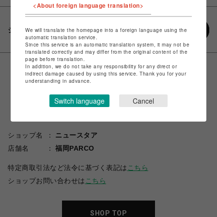
<About foreign language translation>
シェアする
We will translate the homepage into a foreign language using the
automatic translation service.
Since this service is an automatic translation system, it may not be
translated correctly and may differ from the original content of the
page before translation.
In addition, we do not take any responsibility for any direct or
indirect damage caused by using this service. Thank you for your
understanding in advance.
Switch language
Cancel
ショップ名
ニュースタア
店舗名
福岡PARCO
特定商取引法など法令に基づく表記は
こちら
ショップお問い合わせは
こちら
SHOP TOP