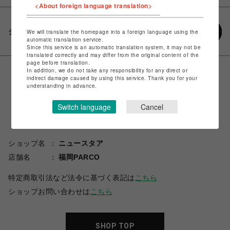
<About foreign language translation>
シェアする
We will translate the homepage into a foreign language using the
automatic translation service.
Since this service is an automatic translation system, it may not be
translated correctly and may differ from the original content of the
page before translation.
In addition, we do not take any responsibility for any direct or
indirect damage caused by using this service. Thank you for your
understanding in advance.
Switch language
Cancel
ショップ名
ニュースタア
店舗名
福岡PARCO
特定商取引法など法令に基づく表記は
こちら
ショップお問い合わせは
こちら
SHOP TOP