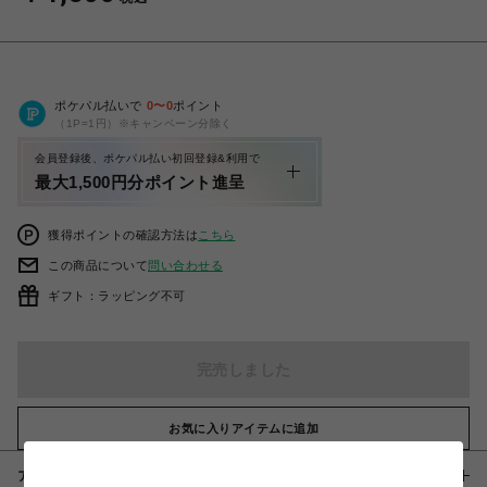
ポケパル払いで
0
〜
0
ポイント
（1P=1円）※キャンペーン分除く
会員登録後、ポケパル払い初回登録&利用で
最大1,500円分ポイント進呈
獲得ポイントの確認方法は
こちら
この商品について
問い合わせる
ギフト：ラッピング不可
完売しました
お気に入りアイテムに追加
アイテム説明 / 素材