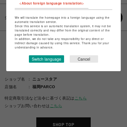
<About foreign language translation>
シェアする
We will translate the homepage into a foreign language using the
automatic translation service.
Since this service is an automatic translation system, it may not be
translated correctly and may differ from the original content of the
page before translation.
In addition, we do not take any responsibility for any direct or
indirect damage caused by using this service. Thank you for your
understanding in advance.
Switch language
Cancel
ショップ名
ニュースタア
店舗名
福岡PARCO
特定商取引法など法令に基づく表記は
こちら
ショップお問い合わせは
こちら
SHOP TOP