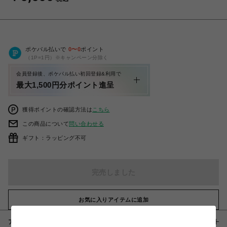
ポケパル払いで
0
〜
0
ポイント
（1P=1円）※キャンペーン分除く
会員登録後、ポケパル払い初回登録&利用で
最大1,500円分ポイント進呈
獲得ポイントの確認方法は
こちら
この商品について
問い合わせる
ギフト：ラッピング不可
完売しました
お気に入りアイテムに追加
アイテム説明 / 素材