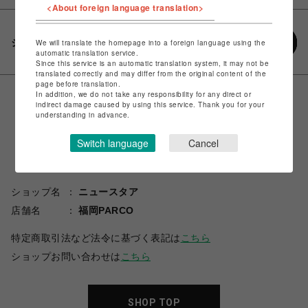
<About foreign language translation>
シェアする
We will translate the homepage into a foreign language using the
automatic translation service.
Since this service is an automatic translation system, it may not be
translated correctly and may differ from the original content of the
page before translation.
In addition, we do not take any responsibility for any direct or
indirect damage caused by using this service. Thank you for your
understanding in advance.
Switch language
Cancel
ショップ名
ニュースタア
店舗名
福岡PARCO
特定商取引法など法令に基づく表記は
こちら
ショップお問い合わせは
こちら
SHOP TOP