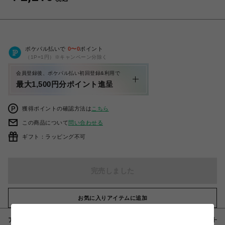
ポケパル払いで
0
〜
0
ポイント
（1P=1円）※キャンペーン分除く
会員登録後、ポケパル払い初回登録&利用で
最大1,500円分ポイント進呈
獲得ポイントの確認方法は
こちら
この商品について
問い合わせる
ギフト：ラッピング不可
完売しました
お気に入りアイテムに追加
アイテム説明 / 素材