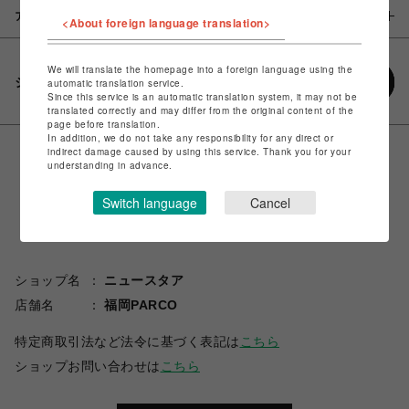
アイテム説明 / 素材
<About foreign language translation>
We will translate the homepage into a foreign language using the
シェアする
automatic translation service.
Since this service is an automatic translation system, it may not be
translated correctly and may differ from the original content of the
page before translation.
In addition, we do not take any responsibility for any direct or
indirect damage caused by using this service. Thank you for your
understanding in advance.
Switch language
Cancel
ショップ名
ニュースタア
店舗名
福岡PARCO
特定商取引法など法令に基づく表記は
こちら
ショップお問い合わせは
こちら