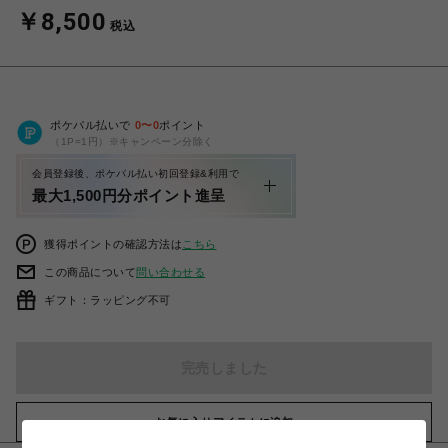
￥8,500
税込
ポケパル払いで
0
〜
0
ポイント
（1P=1円）※キャンペーン分除く
会員登録後、ポケパル払い初回登録&利用で
最大1,500円分ポイント進呈
獲得ポイントの確認方法は
こちら
この商品について
問い合わせる
ギフト：ラッピング不可
完売しました
お気に入りアイテムに追加