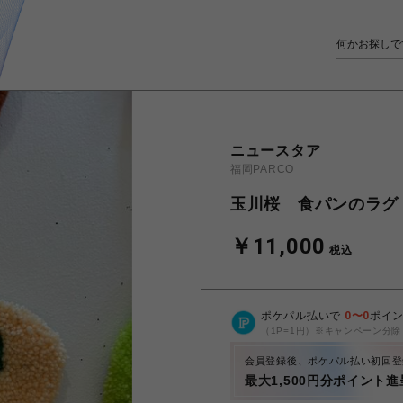
ニュースタア
福岡PARCO
玉川桜 食パンのラグ
￥11,000
税込
ポケパル払いで
0
〜
0
ポイ
（1P=1円）※キャンペーン分除
会員登録後、ポケパル払い初回登
最大1,500円分ポイント進