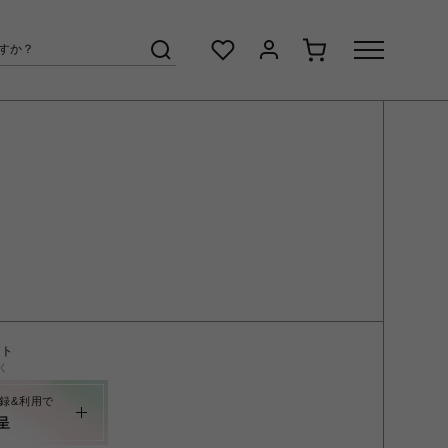
ント
く
録&利用で
呈