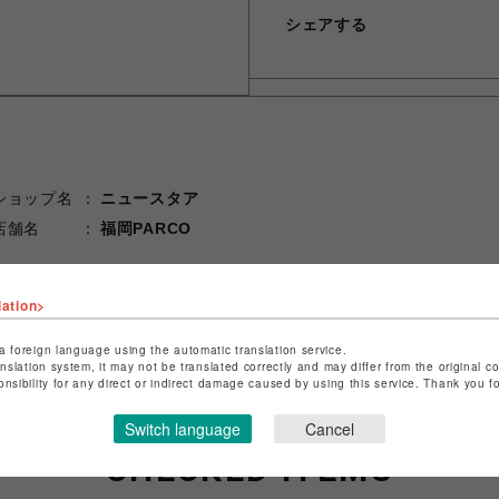
シェアする
ショップ名
ニュースタア
店舗名
福岡PARCO
特定商取引法など法令に基づく表記は
こちら
ショップお問い合わせは
こちら
lation>
a foreign language using the automatic translation service.
anslation system, it may not be translated correctly and may differ from the original c
onsibility for any direct or indirect damage caused by using this service. Thank you 
Switch language
Cancel
CHECKED ITEMS