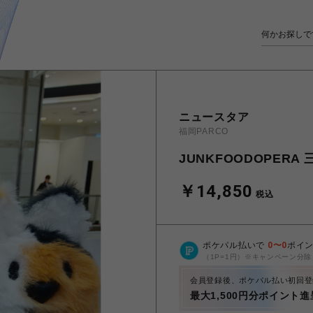
ニュースタア
福岡PARCO
JUNKFOODOPER
￥14,850
税込
ポケパル払いで
0
〜
0
ポイ
（1P=1円）※キャンペーン分除
会員登録後、ポケパル払い初回登
最大1,500円分ポイント進