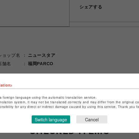
シェアする
ショップ名
ニュースタア
店舗名
福岡PARCO
特定商取引法など法令に基づく表記は
こちら
ショップお問い合わせは
こちら
lation>
a foreign language using the automatic translation service.
anslation system, it may not be translated correctly and may differ from the original c
onsibility for any direct or indirect damage caused by using this service. Thank you 
Switch language
Cancel
CHECKED ITEMS