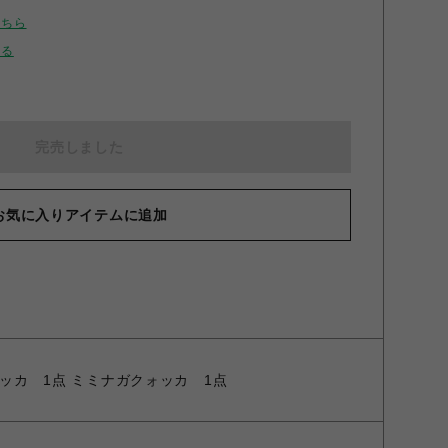
こちら
せる
完売しました
お気に入りアイテムに追加
三毛猫ッカ 1点 ミミナガクォッカ 1点