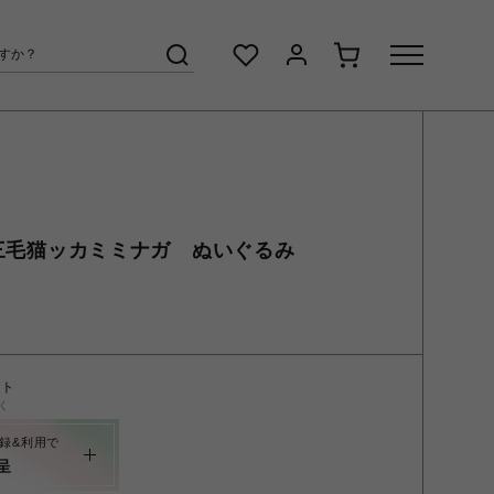
A 三毛猫ッカミミナガ ぬいぐるみ
ント
く
録&利用で
呈