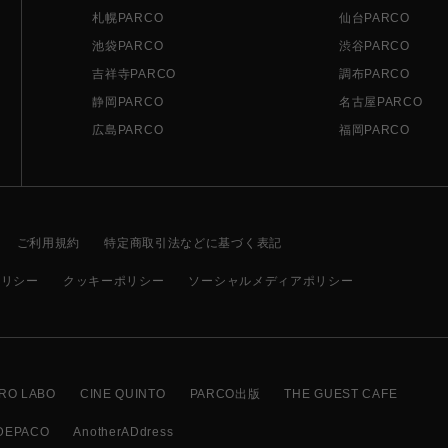
札幌PARCO
仙台PARCO
池袋PARCO
渋谷PARCO
吉祥寺PARCO
調布PARCO
静岡PARCO
名古屋PARCO
広島PARCO
福岡PARCO
ご利用規約
特定商取引法などに基づく表記
ポリシー
クッキーポリシー
ソーシャルメディアポリシー
RO LABO
CINE QUINTO
PARCO出版
THE GUEST CAFE
DEPACO
AnotherADdress