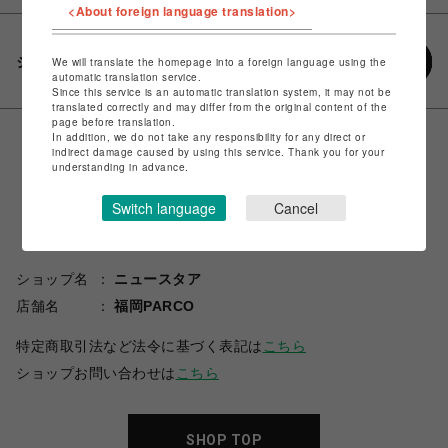
<About foreign language translation>
シェアする
We will translate the homepage into a foreign language using the
automatic translation service.
Since this service is an automatic translation system, it may not be
translated correctly and may differ from the original content of the
page before translation.
In addition, we do not take any responsibility for any direct or
indirect damage caused by using this service. Thank you for your
understanding in advance.
Switch language
Cancel
ショップ名
ニュースタア
店舗名
福岡PARCO
特定商取引法など法令に基づく表記は
こちら
ショップお問い合わせは
こちら
SHOP TOP