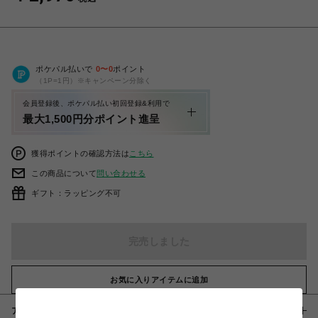
ポケパル払いで
0
〜
0
ポイント
（1P=1円）※キャンペーン分除く
会員登録後、ポケパル払い初回登録&利用で
最大1,500円分ポイント進呈
獲得ポイントの確認方法は
こちら
この商品について
問い合わせる
ギフト：ラッピング不可
完売しました
お気に入りアイテムに追加
アイテム説明 / 素材