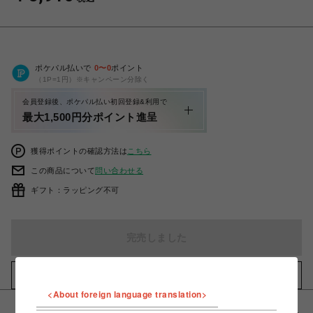
ポケパル払いで
0
〜
0
ポイント
（1P=1円）※キャンペーン分除く
会員登録後、ポケパル払い初回登録&利用で
最大1,500円分ポイント進呈
獲得ポイントの確認方法は
こちら
この商品について
問い合わせる
ギフト：ラッピング不可
完売しました
お気に入りアイテムに追加
<About foreign language translation>