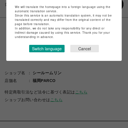
シェアする
We will translate the homepage into a foreign language using the
automatic translation service.
Since this service is an automatic translation system, it may not be
translated correctly and may differ from the original content of the
page before translation.
In addition, we do not take any responsibility for any direct or
indirect damage caused by using this service. Thank you for your
understanding in advance.
Switch language
Cancel
ショップ名
シールームリン
店舗名
福岡PARCO
特定商取引法など法令に基づく表記は
こちら
ショップお問い合わせは
こちら