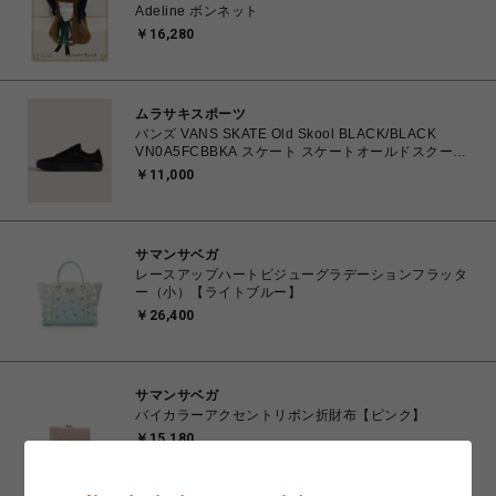
Adeline ボンネット
￥16,280
ムラサキスポーツ
バンズ VANS SKATE Old Skool BLACK/BLACK
VN0A5FCBBKA スケート スケートオールドスクール
26.0㎝～28.0㎝ スニーカー メンズ シューズ
￥11,000
0194901608899 【送料無料 北海道/沖縄/離島を除
く】
サマンサベガ
レースアップハートビジューグラデーションフラッタ
ー（小）【ライトブルー】
￥26,400
サマンサベガ
バイカラーアクセントリボン折財布【ピンク】
￥15,180