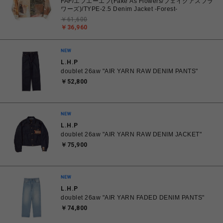
FAF/エフエーエフ(Fake As Flowers/フェイクアスフラ
ワーズ)/TYPE-2.5 Denim Jacket -Forest-
￥61,600
￥36,960
L.H.P
doublet 26aw "AIR YARN RAW DENIM PANTS"
￥52,800
L.H.P
doublet 26aw "AIR YARN RAW DENIM JACKET"
￥75,900
L.H.P
doublet 26aw "AIR YARN FADED DENIM PANTS"
￥74,800