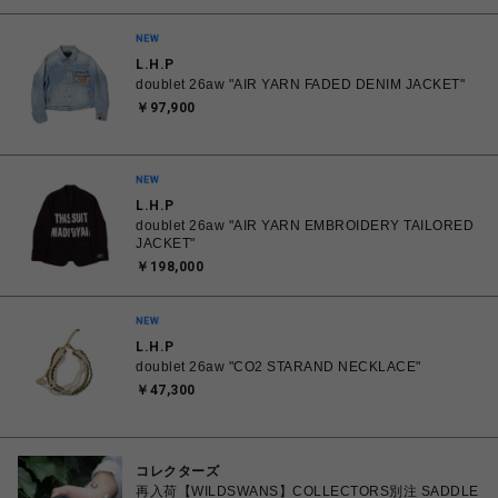
L.H.P
doublet 26aw "AIR YARN FADED DENIM JACKET"
￥97,900
L.H.P
doublet 26aw "AIR YARN EMBROIDERY TAILORED
JACKET"
￥198,000
L.H.P
doublet 26aw "CO2 STARAND NECKLACE"
￥47,300
コレクターズ
再入荷【WILDSWANS】COLLECTORS別注 SADDLE