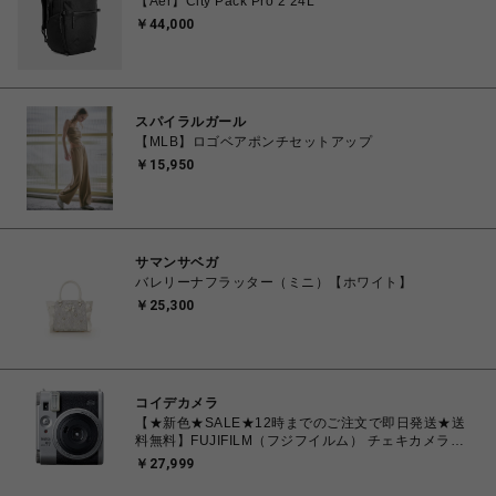
【Aer】City Pack Pro 2 24L
￥44,000
スパイラルガール
【MLB】ロゴベアポンチセットアップ
￥15,950
サマンサベガ
バレリーナフラッター（ミニ）【ホワイト】
￥25,300
コイデカメラ
【★新色★SALE★12時までのご注文で即日発送★送
料無料】FUJIFILM（フジフイルム） チェキカメラ
INSTAX mini99 シルバー
￥27,999