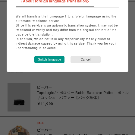
<About foreign language translation>
サマンサベガ
We will translate the homepage into a foreign language using the
ロゴ金具ショルダーバッグ【オフホワイト】
automatic translation service.
￥18,700
Since this service is an automatic translation system, it may not be
translated correctly and may differ from the original content of the
page before translation.
In addition, we do not take any responsibility for any direct or
indirect damage caused by using this service. Thank you for your
understanding in advance.
FURFUR
【Cinnamoroll】サイドレーススウェットパンツ
Switch language
Cancel
￥15,400
ビーバー
Topologie/トポロジー Bottle Sacoche Paffer ボトル
サコッシュ パファー【バッグ単体】
￥11,990
ビーバー