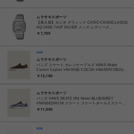
ムラサキスポーツ
【再入荷】カシオ クラシック CASIO CASIOCLASSIC
AQ-240E-7AJF SILVER メンズ レディース
4549526409615 腕時計 国内正規品 【 北海道/沖縄/離
￥7,700
島 着払い】
ムラサキスポーツ
バンズ スケート カレンケープルズ VANS Skate
Curren Caples VINTAGE COCOA VN0A5FCDB2U
26.0㎝～28.0㎝ スニーカー メンズ シューズ
￥12,100
0198266422336 【送料無料 北海道/沖縄/離島を除
く】
ムラサキスポーツ
バンズ VANS SKATE Old Skool BLUE/GREY
VN000EDNY24 スケート スケートオールドスクール
26.0㎝～28.0㎝ スニーカー メンズ シューズ
￥11,000
0198266485218 【送料無料 北海道/沖縄/離島を除
く】