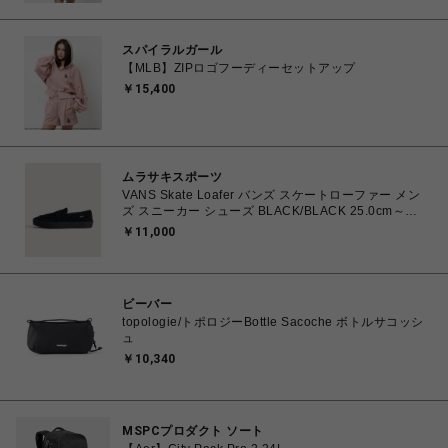
スパイラルガール
【MLB】ZIPロゴフーディーセットアップ
￥15,400
ムラサキスポーツ
VANS Skate Loafer バンズ スケートローファー メン
ズ スニーカー シューズ BLACK/BLACK 25.0cm～
29.0cm VN000VA6BKA 0198266309118 【送料無料
￥11,000
北海道/沖縄/離島を除く】
ビーバー
topologie/トポロジーBottle Sacoche ボトルサコッシ
ュ
￥10,340
MSPCプロダクト ソート