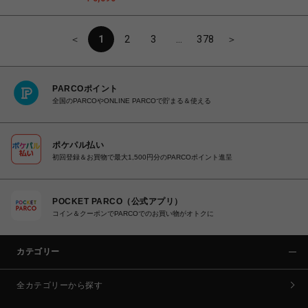
＜
1
2
3
…
378
＞
PARCOポイント
全国のPARCOやONLINE PARCOで貯まる＆使える
ポケパル払い
初回登録＆お買物で最大1,500円分のPARCOポイント進呈
POCKET PARCO（公式アプリ）
コイン＆クーポンでPARCOでのお買い物がオトクに
カテゴリー
全カテゴリーから探す