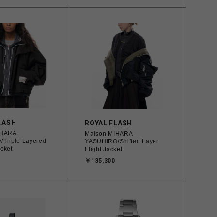
LASH
ROYAL FLASH
IHARA
Maison MIHARA
Triple Layered
YASUHIRO/Shifted Layer
cket
Flight Jacket
￥135,300