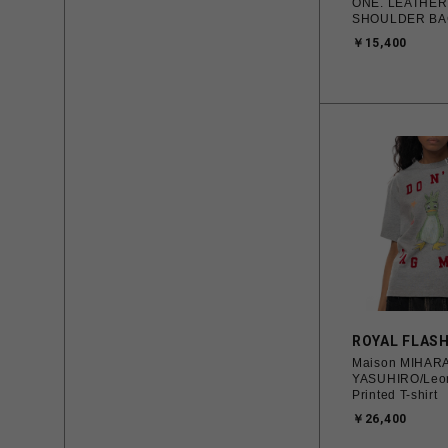
ONE. LEATHER KINCHAKU
SHOULDER BA
￥15,400
ROYAL FLAS
Maison MIHAR
YASUHIRO/Leo
Printed T-shirt
￥26,400