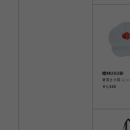
晴MUSUBI
箸置き小皿 ニッ
￥1,320