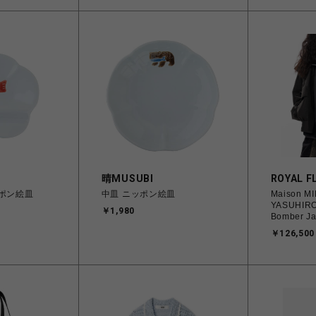
晴MUSUBI
ROYAL F
ポン絵皿
中皿 ニッポン絵皿
Maison M
YASUHIRO/
￥1,980
Bomber Ja
￥126,500