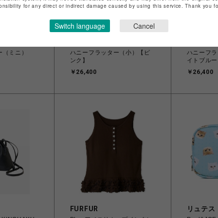
onsibility for any direct or indirect damage caused by using this service. Thank you 
Switch language
Cancel
サマンサベガ
サマンサ
ー（ミニ）
ハニーフラッター（小）【ピ
ハニーフラ
】
ンク】
イトブルー
￥26,400
￥26,400
FURFUR
リュテス