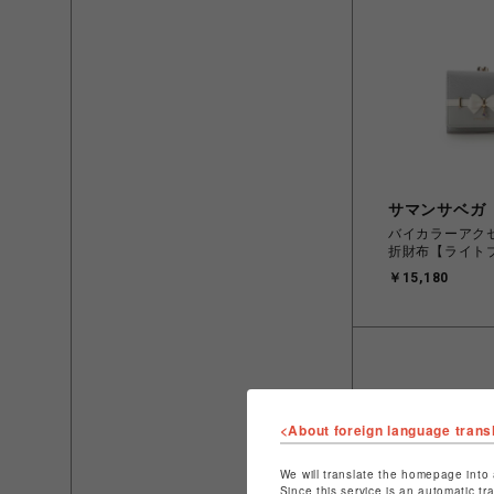
サマンサベガ
バイカラーアク
折財布【ライト
￥15,180
<About foreign language trans
We will translate the homepage into 
Since this service is an automatic tr