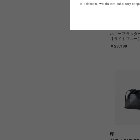
In addition, we do not take any resp
サマンサベガ
ハニーフラッタ
【ライトブルー
￥23,100
印