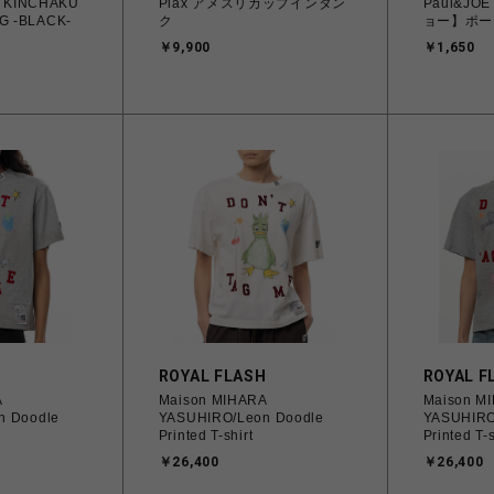
Plax アメスリカップインタン
Paul&J
G -BLACK-
ク
ョー】ポー
￥9,900
￥1,650
H
ROYAL FLASH
ROYAL F
A
Maison MIHARA
Maison M
n Doodle
YASUHIRO/Leon Doodle
YASUHIRO
Printed T-shirt
Printed T-s
￥26,400
￥26,400