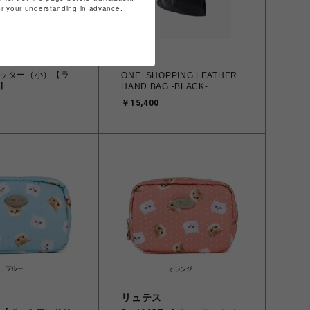
for your understanding in advance.
ベガ
印
ッター（小）【ラ
ONE. SHOPPING LEATHER
】
HAND BAG -BLACK-
￥15,400
リュテス