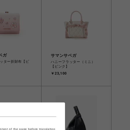
ベガ
サマンサベガ
ッター折財布【ピ
ハニーフラッター（ミニ）
【ピンク】
￥23,100
ontent of the page before translation.