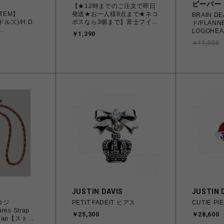
ビーバー
【★12時までのご注文で即日
ITEM】
発送★お一人様8点まで★ネコ
BRAIN 
ルズ)/H.D.
ポスなら3個まで】富士フイル
ド/FLANNE
ム チェキフィルム
LOGOHEAD
￥1,390
K
FUJIFILM INSTAX MINI JP1 [
BROWN
￥11,000
チェキ instax mini 専用フィル
ム 白(無地)フレーム 10枚入り
1パック]
JUSTIN DAVIS
JUSTIN 
ポロジ
PETIT FADEIT ピアス
CUTIE P
res Strap
￥25,300
￥28,600
Strap【ストラ