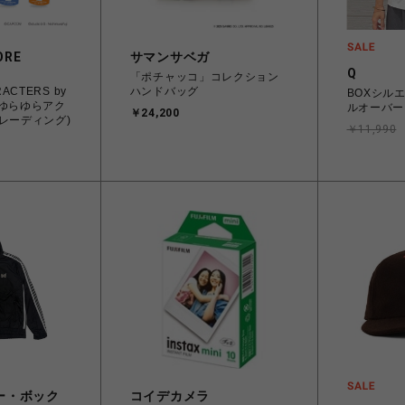
ORE
サマンサベガ
Q
「ポチャッコ」コレクション
ACTERS by
ハンドバッグ
BOXシル
 ゆらゆらアク
ルオーバー
￥24,200
レーディング)
￥11,990
ー・ボック
コイデカメラ