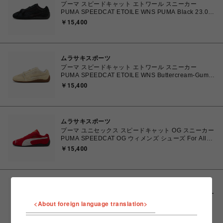
プーマ スピードキャット エトワール スニーカー
PUMA SPEEDCAT ETOILE WNS PUMA Black 23.0㎝
～25.0㎝ 407673_02 4070032779683 【送料無料 北
￥15,400
海道/沖縄/離島を除く】
ムラサキスポーツ
プーマ スピードキャット エトワール スニーカー
PUMA SPEEDCAT ETOILE WNS Buttercream-Gum
23.0㎝～25.0㎝ 407673_01 4070032772097 【送料
￥15,400
無料 北海道/沖縄/離島を除く】
ムラサキスポーツ
プーマ ユニセックス スピードキャット OG スニーカー
PUMA SPEEDCAT OG ウィメンズ シューズ For All
Time Red-PUMA White 23.0cm～25.0cm 398846_02
￥15,400
4067979394031 【送料無料 北海道/沖縄/離島を除
く】
ムラサキスポーツ
プーマ ユニセックス スピードキャット OG スニーカー
PUMA SPEEDCAT OG ウィメンズ シューズ PUMA
<About foreign language translation>
Black-PUMA White 23.0cm～25.0cm 398846_01
￥15,400
4067979315753 【送料無料 北海道/沖縄/離島を除