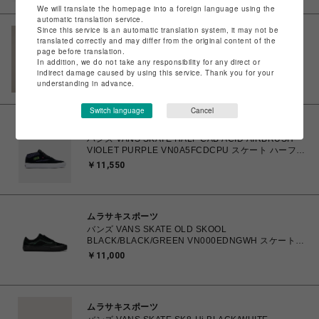
く】
We will translate the homepage into a foreign language using the
automatic translation service.
Since this service is an automatic translation system, it may not be
ノークス
translated correctly and may differ from the original content of the
vintage CELINE〈ヴィンテージセリーヌ〉トートバッ
page before translation.
グ
In addition, we do not take any responsibility for any direct or
indirect damage caused by using this service. Thank you for your
￥74,800
understanding in advance.
Switch language
Cancel
ムラサキスポーツ
バンズ VANS SKATE HALF CAB ACID AIRBRUSH
VIOLET PURPLE VN0A5FCDCPU スケート ハーフキ
ャブ 26.0cm～28.0㎝ スニーカー メンズ シューズ
￥11,550
0198266502779 【送料無料 北海道/沖縄/離島を除
く】
ムラサキスポーツ
バンズ VANS SKATE OLD SKOOL
BLACK/BLACK/GREEN VN000EDNGWH スケートオ
ールドスクール 26.0cm～28.0㎝ スニーカー メンズ シ
￥11,000
ューズ 0198266485331 【北海道/沖縄/離島 着払い】
ムラサキスポーツ