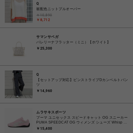
Q
裾配色ニットプルオーバー
￥10,890
￥8,712
サマンサベガ
バレリーナフラッター（ミニ）【ホワイト】
￥25,300
Q
【セットアップ対応】ピンストライプDカンベルトパン
ツ
￥14,960
ムラサキスポーツ
プーマ ユニセックス スピードキャット OG スニーカー
PUMA SPEEDCAT OG ウィメンズ シューズ Whisp Of
Pink-PUMA White 23.0cm～25.0cm 398846_04
￥15,400
4067982462857 【送料無料 北海道/沖縄/離島を除