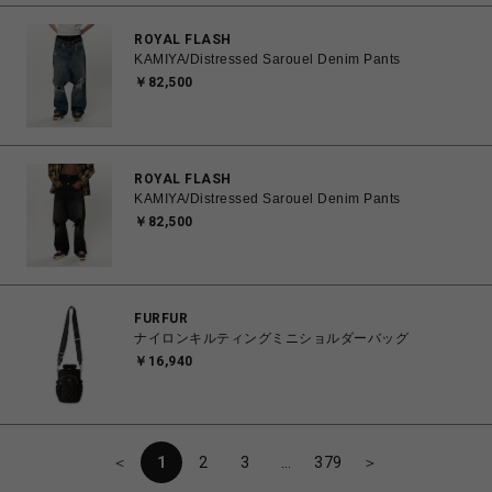
ROYAL FLASH
KAMIYA/Distressed Sarouel Denim Pants
￥82,500
ROYAL FLASH
KAMIYA/Distressed Sarouel Denim Pants
￥82,500
FURFUR
ナイロンキルティングミニショルダーバッグ
￥16,940
＜
1
2
3
…
379
＞