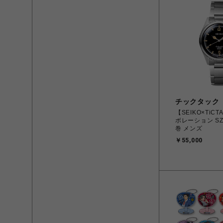
チックタック
【SEIKO×TiC
ボレーション SZ
巻 メンズ
￥55,000