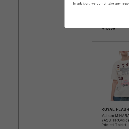
In addition, we do not take any resp
リュテス
Paul&JOE 
ョー】ポーチ 
ンク系）
￥1,650
ROYAL FLAS
Maison MIHAR
YASUHIRO/Kids
Printed T-shirt