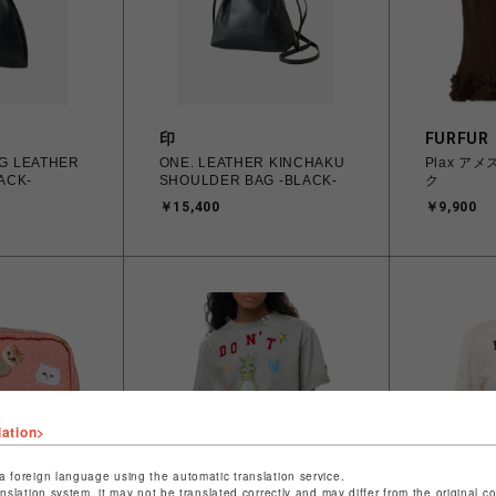
印
FURFUR
ONE. LEATHER KINCHAKU
Plax ア
ACK-
SHOULDER BAG -BLACK-
ク
￥15,400
￥9,900
lation>
a foreign language using the automatic translation service.
anslation system, it may not be translated correctly and may differ from the original c