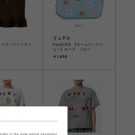
リュテス
メスリカップインタン
Paul&JOE 【ポールアンドジ
ョー】ポーチ ブルー
￥1,650
ontent of the page before translation.