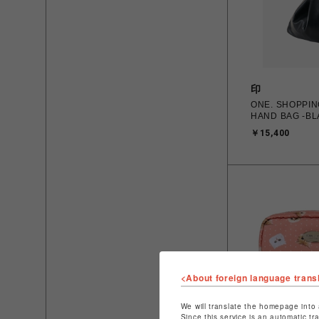
印
ONE. SHOPPING LEATHER
HAND BAG -BL
￥15,400
<About foreign language trans
We will translate the homepage into 
Since this service is an automatic tr