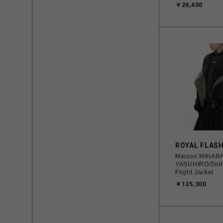
￥26,400
ROYAL FLAS
Maison MIHAR
YASUHIRO/Shif
Flight Jacket
￥135,300