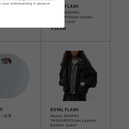
for your understanding in advance.
LASH
ROYAL FLASH
IHARA
Maison MIHARA
/Leon Doodle
YASUHIRO/Kids Doodle
hirt
Printed T-shirt
￥26,400
I
ROYAL FLASH
ポン絵皿
Maison MIHARA
YASUHIRO/Triple Layered
Bomber Jacket