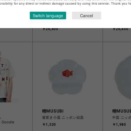
onsibility for any direct or indirect damage caused by using this service. Thank you 
ROYAL FLASH
ROYAL F
【ポールアンドジ
Maison MIHARA
Maison M
Switch language
Cancel
オレンジ（ピ
YASUHIRO/Leon Doodle
YASUHIRO
Printed T-shirt
Printed T-s
￥26,400
￥26,400
H
晴MUSUBI
晴MUSUB
A
箸置き小皿 ニッポン絵皿
中皿 ニッ
 Doodle
￥1,320
￥1,980