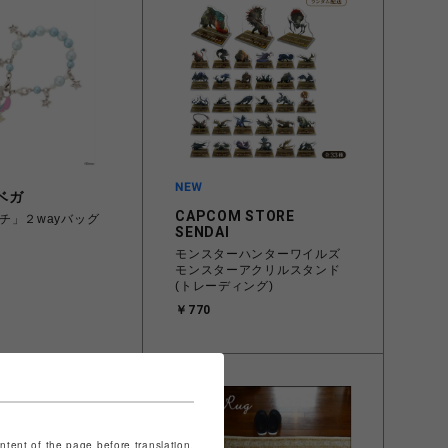
ベガ
CAPCOM STORE
チ」２wayバッグ
SENDAI
モンスターハンターワイルズ
モンスターアクリルスタンド
(トレーディング)
￥770
ontent of the page before translation.