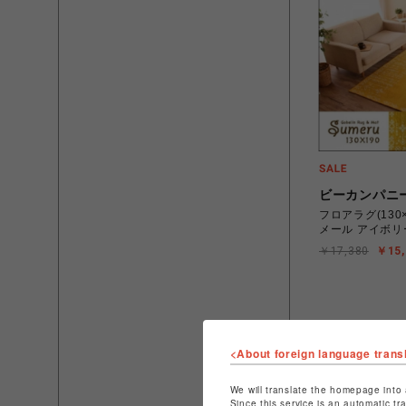
ビーカンパニ
フロアラグ(130×
メール アイボリ
￥17,380
￥15,
<About foreign language trans
We will translate the homepage into 
Since this service is an automatic tr