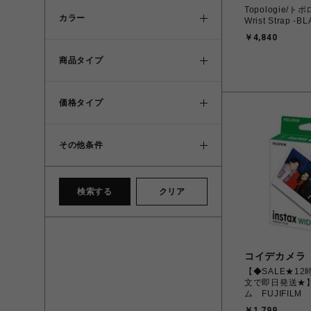
Topologie/ト
カラー
Wrist Strap -BL
￥4,840
商品タイプ
価格タイプ
その他条件
検索する
クリア
コイデカメラ
【◆SALE★1
文で即日発送★
ム FUJIFIL
カラーフィルム in
￥1,799