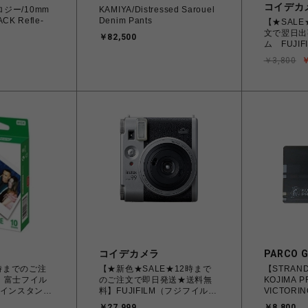
コイデカ
ポロジー/10mm
KAMIYA/Distressed Sarouel
ACK Refle-
Denim Pants
【★SAL
文で翌日出
￥82,500
ム FUJI
カラーフィルム
￥3,800
￥
ワイド 2パ
INSTAXW
コイデカメラ
PARCO 
2時までのご注
【★新色★SALE★12時まで
【STRAND
】富士フイル
のご注文で即日発送★送料無
KOJIMA P
M インスタント
料】FUJIFILM（フジフイル
VICTORIN
stax WIDE
ム） チェキカメラ INSTAX
￥27,999
￥8,800