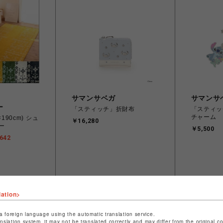
サマンサベガ
サマンサ
ー
「スティッチ」折財布
「スティッ
チャーム
190cm) シュ
￥16,280
ー
￥5,500
642
lation>
a foreign language using the automatic translation service.
anslation system, it may not be translated correctly and may differ from the original c