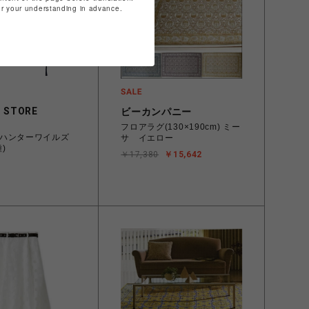
for your understanding in advance.
 STORE
ビーカンパニー
フロアラグ(130×190cm) ミー
ハンターワイルズ
サ イエロー
)
￥17,380
￥15,642