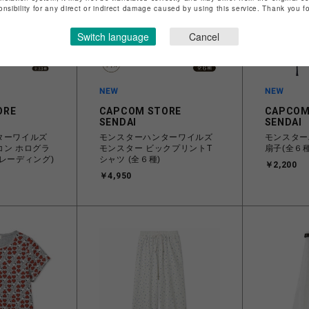
onsibility for any direct or indirect damage caused by using this service. Thank you 
Switch language
Cancel
ORE
CAPCOM STORE
CAPCOM
SENDAI
SENDAI
ターワイルズ
モンスターハンターワイルズ
モンスター
コン ホログラ
モンスター ビックプリントT
扇子(全６種
レーディング)
シャツ (全６種)
￥2,200
￥4,950