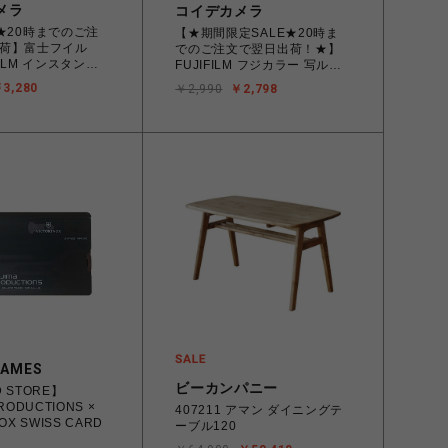
メラ
コイデカメラ
E★20時までのご注
【★期間限定SALE★20時ま
荷】富士フイル
でのご注文で翌日出荷！★】
FILM インスタント
FUJIFILM フジカラー 写ルン
 instax WIDE
です シンプルエース 27枚撮
3,280
￥2,990
￥2,798
ック(10枚入×2)
り レンズ付きフィルム
IDEWW2
GAMES
ビーカンパニー
 STORE】
RODUCTIONS ×
407211 アマン ダイニングテ
OX SWISS CARD
ーブル120