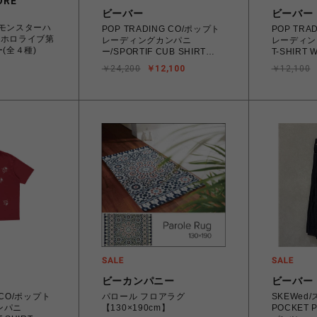
ORE
ビーバー
ビーバー
 モンスターハ
POP TRADING CO/ポップト
POP TRA
×ホロライブ第
レーディングカンパニ
レーディン
(全４種)
ー/SPORTIF CUB SHIRT
T-SHIRT
NAVY ポロシャツ
￥24,200
￥12,100
￥12,100
ビーカンパニー
ビーバー
G CO/ポップト
パロール フロアラグ
SKEWed/
ンパニ
【130×190cm】
POCKET 