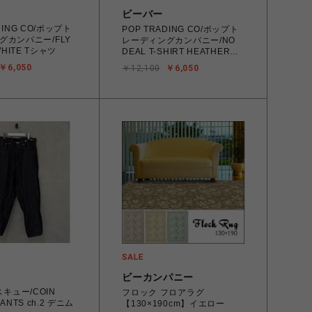
ビーバー
DING CO/ポップト
POP TRADING CO/ポップト
グカンパニー/FLY
レーディングカンパニー/NO
 WHITE Tシャツ
DEAL T-SHIRT HEATHER
GREY Tシャツ
￥6,050
￥12,100
￥6,050
ビーカンパニー
スキュー/COIN
フロック フロアラグ
PANTS ch.2 デニム
【130×190cm】イエロー