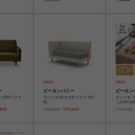
(10枚入)
mini99 シルバー
WW1
ー
ビーカンパニー
ビーカン
リンプ2Pソファ
ワッフルLDカウチソファ GY-
ディーオ 
IG
（130×1
820
￥66,000
￥59,400
￥17,380