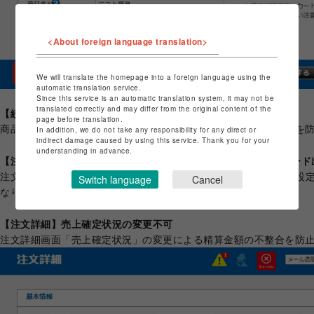
<About foreign language translation>
We will translate the homepage into a foreign language using the
automatic translation service.
Since this service is an automatic translation system, it may not be
translated correctly and may differ from the original content of the
【絞り込み要素検索】絞り込み要素項目の編集不可
page before translation.
商品の絞り込み項目の編集によるお客様画面の商品検索の不整合を
In addition, we do not take any responsibility for any direct or
indirect damage caused by using this service. Thank you for your
understanding in advance.
【注文検索】閲覧モード「詳細」「CSV詳細」品番1-3、JANコード
注文検索の閲覧モード「明細」および「CSV明細」で商品情報に設定
Switch language
Cancel
なります。
【注文詳細】売上確定状況の変更不可
注文詳細画面「売上確定状況」の変更による精算金額の不整合を防