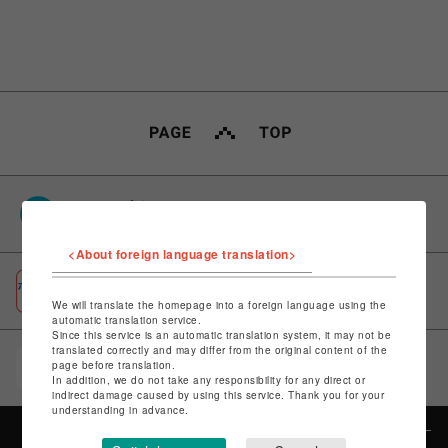
PARCOポイント
全国のPARCOやONLINE PARCOで貯まる＆使える
<About foreign language translation>
ポケパル払い
初回登録＆お買物で最大1,500円分のPARCOポイント進呈
We will translate the homepage into a foreign language using the
automatic translation service.
Since this service is an automatic translation system, it may not be
translated correctly and may differ from the original content of the
POCKET PARCO（公式アプリ）
page before translation.
コイン＆クーポンでPARCOでのお買い物がオトクに
In addition, we do not take any responsibility for any direct or
indirect damage caused by using this service. Thank you for your
understanding in advance.
カテゴリー