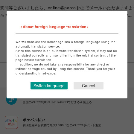
質問等ございましたら、online@parco.jpまでメールいただきま
※お客様告知前のため、当部に直接メールいただく形で構いません
<About foreign language translation>
We will translate the homepage into a foreign language using the
automatic translation service.
Since this service is an automatic translation system, it may not be
translated correctly and may differ from the original content of the
page before translation.
In addition, we do not take any responsibility for any direct or
indirect damage caused by using this service. Thank you for your
understanding in advance.
Switch language
Cancel
PARCOポイント
全国のPARCOやONLINE PARCOで貯まる＆使える
ポケパル払い
初回登録＆お買物で最大1,500円分のPARCOポイント進呈