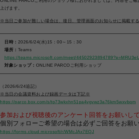
ONLINE PARCOご利用のショップ様におかれましては、内容を
上げます。
※当日ご参加が難しい場合は、後日、管理画面のお知らせに掲載す
日時：
2026/6/24(水)15：00～15：30
場所：
Teams
https://teams.microsoft.com/meet/44502923894789?p=MRU
対象ショップ：
ONLINE PARCOご利用ショップ
（2026/6/24追記）
※当日の会議資料および録画データは
下記※
https://parco.box.com/s/tp73wkxhn51pa4vgvwz3a76km5wxvbqm
参加および視聴後のアンケート回答をお願いし
個別フォローご希望の場合は必ずご回答をお願
https://forms.cloud.microsoft/r/WMcJAx7EQJ