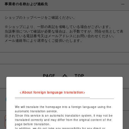
事業者の名称および連絡先
ショップのトップページをご確認ください。
※ショップにより、一部の表記を省略している場合がございます。
当該事項について確認が必要な場合は、お手数ですが、問合せ先として表
示されている電話番号又はメールアドレスにお問い合わせください。
メール連絡等により遅滞なくご提供いたします。
<About foreign language translation>
PARCOポイント
全国のPARCOやONLINE PARCOで貯まる＆使える
We will translate the homepage into a foreign language using the
automatic translation service.
Since this service is an automatic translation system, it may not be
ポケパル払い
translated correctly and may differ from the original content of the
page before translation.
初回登録＆お買物で最大1,500円分のPARCOポイント進呈
In addition, we do not take any responsibility for any direct or