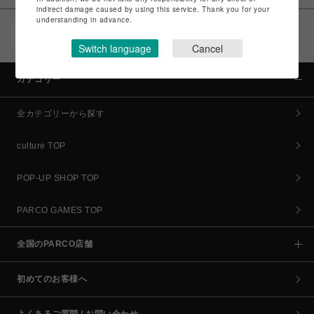
indirect damage caused by using this service. Thank you for your
understanding in advance.
POCKET PARCO（公式アプリ）
コイン＆クーポンでPARCOでのお買い物がオトクに
Switch language
Cancel
カテゴリー
全カテゴリーから探す
culture TOP
POP-UP SHOP TOP
PARCO GAMES TOP
全国のPARCO店舗
初めてのお客様へ