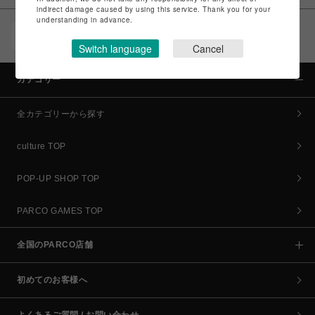
indirect damage caused by using this service. Thank you for your
understanding in advance.
POCKET PARCO（公式アプリ）
コイン＆クーポンでPARCOでのお買い物がオトクに
Switch language
Cancel
カテゴリー
全カテゴリーから探す
culture TOP
POP-UP SHOP TOP
PARCO GAMES TOP
全国のPARCO店舗
初めてのお客様へ