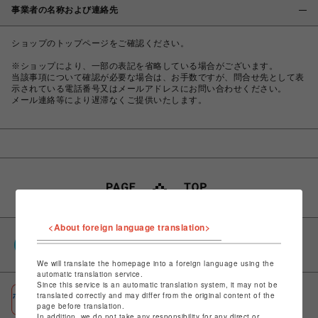
事業者の名称および連絡先
ショップのトップページをご確認ください。
※ショップにより、一部の表記を省略している場合がございます。
当該事項について確認が必要な場合は、お手数ですが、問合せ先として表
示されている電話番号又はメールアドレスにお問い合わせください。
メール連絡等により遅滞なくご提供いたします。
<About foreign language translation>
PARCOポイント
全国のPARCOやONLINE PARCOで貯まる＆使える
We will translate the homepage into a foreign language using the
automatic translation service.
Since this service is an automatic translation system, it may not be
ポケパル払い
translated correctly and may differ from the original content of the
page before translation.
初回登録＆お買物で最大1,500円分のPARCOポイント進呈
In addition, we do not take any responsibility for any direct or