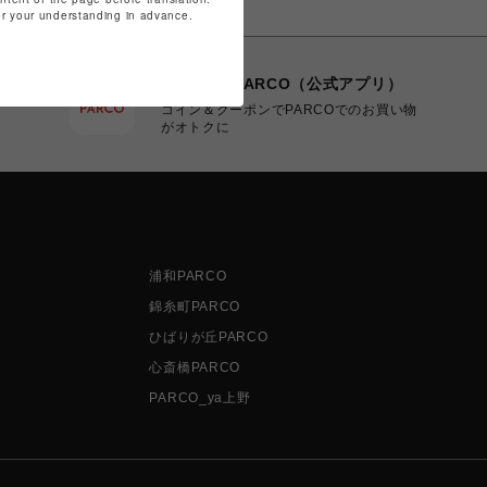
for your understanding in advance.
POCKET PARCO（公式アプリ）
コイン＆クーポンでPARCOでのお買い物
がオトクに
浦和PARCO
錦糸町PARCO
ひばりが丘PARCO
心斎橋PARCO
PARCO_ya上野