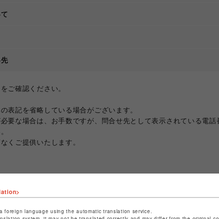
いて
て
絡先
ジをご確認ください。
部の表記を省略している場合がございます。
が必要な場合は、お手数ですが、問合せ先として表示されている電話
い。
滞なくご提供いたします。
lation>
a foreign language using the automatic translation service.
anslation system, it may not be translated correctly and may differ from the original c