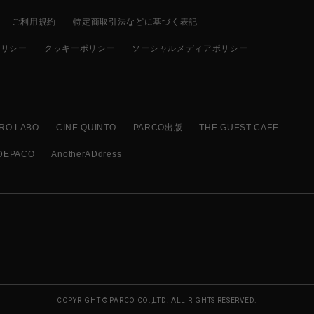
ご利用規約
特定商取引法などに基づく表記
ポリシー
クッキーポリシー
ソーシャルメディアポリシー
RO LABO
CINE QUINTO
PARCO出版
THE GUEST CAFE
DEPACO
AnotherADdress
COPYRIGHT © PARCO CO.,LTD. ALL RIGHTS RESERVED.