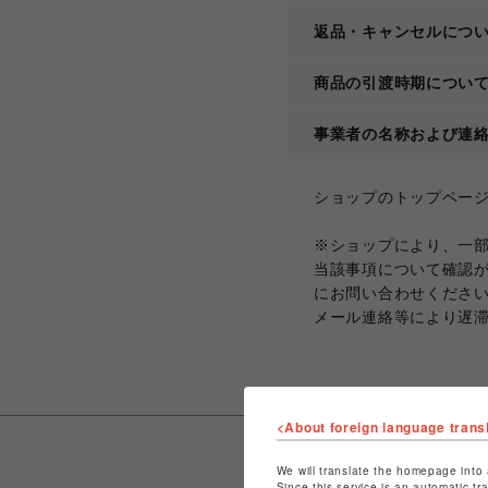
返品・キャンセルにつ
商品の引渡時期につい
事業者の名称および連
ショップのトップペー
※ショップにより、一
当該事項について確認
にお問い合わせくださ
メール連絡等により遅
<About foreign language trans
We will translate the homepage into 
Since this service is an automatic tr