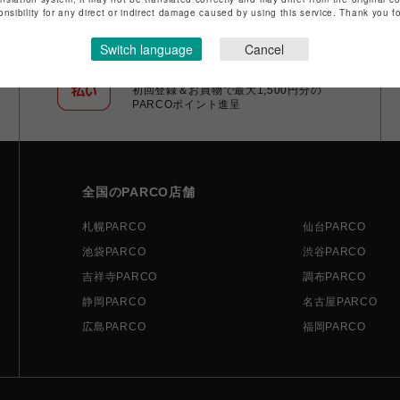
onsibility for any direct or indirect damage caused by using this service. Thank you 
Switch language
Cancel
ポケパル払い
初回登録＆お買物で最大1,500円分の
PARCOポイント進呈
全国のPARCO店舗
札幌PARCO
仙台PARCO
池袋PARCO
渋谷PARCO
吉祥寺PARCO
調布PARCO
静岡PARCO
名古屋PARCO
広島PARCO
福岡PARCO