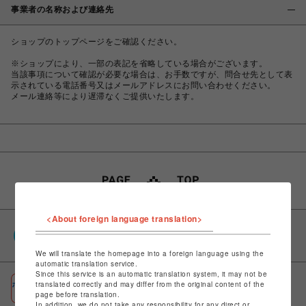
事業者の名称および連絡先
ショップのトップページをご確認ください。
※ショップにより、一部の表記を省略している場合がございます。
当該事項について確認が必要な場合は、お手数ですが、問合せ先として表
示されている電話番号又はメールアドレスにお問い合わせください。
メール連絡等により遅滞なくご提供いたします。
<About foreign language translation>
PARCOポイント
全国のPARCOやONLINE PARCOで貯まる＆使える
We will translate the homepage into a foreign language using the
automatic translation service.
Since this service is an automatic translation system, it may not be
ポケパル払い
translated correctly and may differ from the original content of the
page before translation.
初回登録＆お買物で最大1,500円分のPARCOポイント進呈
In addition, we do not take any responsibility for any direct or