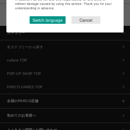
indirect damage caused by using this service. Thank you for your
understanding in advance.
POCKET PARCO（公式アプリ）
コイン＆クーポンでPARCOでのお買い物がオトクに
Switch language
Cancel
カテゴリー
全カテゴリーから探す
culture TOP
POP-UP SHOP TOP
PARCO GAMES TOP
全国のPARCO店舗
初めてのお客様へ