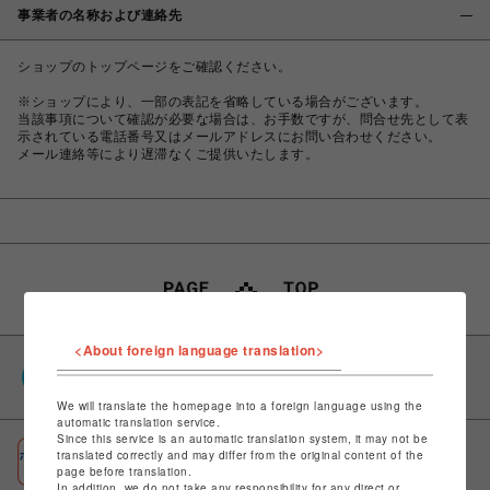
事業者の名称および連絡先
ショップのトップページをご確認ください。
※ショップにより、一部の表記を省略している場合がございます。
当該事項について確認が必要な場合は、お手数ですが、問合せ先として表
示されている電話番号又はメールアドレスにお問い合わせください。
メール連絡等により遅滞なくご提供いたします。
<About foreign language translation>
PARCOポイント
全国のPARCOやONLINE PARCOで貯まる＆使える
We will translate the homepage into a foreign language using the
automatic translation service.
Since this service is an automatic translation system, it may not be
ポケパル払い
translated correctly and may differ from the original content of the
page before translation.
初回登録＆お買物で最大1,500円分のPARCOポイント進呈
In addition, we do not take any responsibility for any direct or