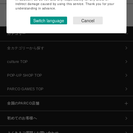
indirect damage caused by using this service. Thank you for your
understanding in advance.
POCKET PARCO（公式アプリ）
コイン＆クーポンでPARCOでのお買い物がオトクに
Switch language
Cancel
カテゴリー
全カテゴリーから探す
culture TOP
POP-UP SHOP TOP
PARCO GAMES TOP
全国のPARCO店舗
初めてのお客様へ