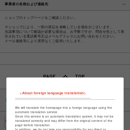
事業者の名称および連絡先
ショップのトップページをご確認ください。
※ショップにより、一部の表記を省略している場合がございます。
当該事項について確認が必要な場合は、お手数ですが、問合せ先として表
示されている電話番号又はメールアドレスにお問い合わせください。
メール連絡等により遅滞なくご提供いたします。
<About foreign language translation>
PARCOポイント
全国のPARCOやONLINE PARCOで貯まる＆使える
We will translate the homepage into a foreign language using the
automatic translation service.
Since this service is an automatic translation system, it may not be
ポケパル払い
translated correctly and may differ from the original content of the
page before translation.
初回登録＆お買物で最大1,500円分のPARCOポイント進呈
In addition, we do not take any responsibility for any direct or