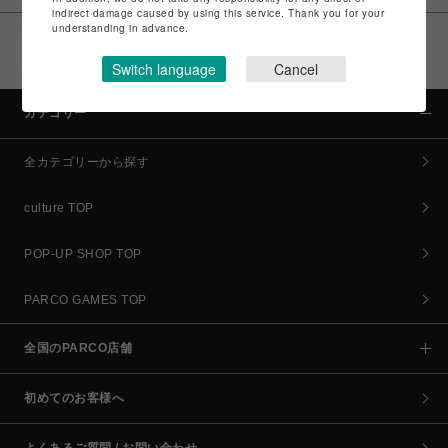
indirect damage caused by using this service. Thank you for your
understanding in advance.
POCKET PARCO（公式アプリ）
コイン＆クーポンでPARCOでのお買い物がオトクに
Switch language
Cancel
カテゴリー
全カテゴリーから探す
culture TOP
POP-UP SHOP TOP
PARCO GAMES TOP
全国のPARCO店舗
初めてのお客様へ