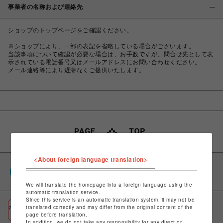
事業者の名称および連絡先
ショップのトップページをご確認ください。
※ショップにより、一部の表記を省略している場合がございます。
当該事項について確認が必要な場合は、お手数ですが、問合せ先として表
示されている電話番号又はメールアドレスにお問い合わせください。
メール連絡等により遅滞なくご提供いたします。
<About foreign language translation>
PARCOポイント
全国のPARCOやONLINE PARCOで貯まる＆使える
We will translate the homepage into a foreign language using the
automatic translation service.
Since this service is an automatic translation system, it may not be
ポケパル払い
translated correctly and may differ from the original content of the
page before translation.
初回登録＆お買物で最大1,500円分のPARCOポイント進呈
In addition, we do not take any responsibility for any direct or