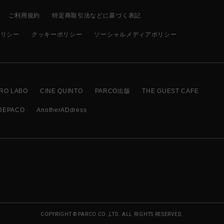
ご利用規約
特定商取引法などに基づく表記
ポリシー
クッキーポリシー
ソーシャルメディアポリシー
RO LABO
CINE QUINTO
PARCO出版
THE GUEST CAFE
DEPACO
AnotherADdress
COPYRIGHT © PARCO CO.,LTD. ALL RIGHTS RESERVED.