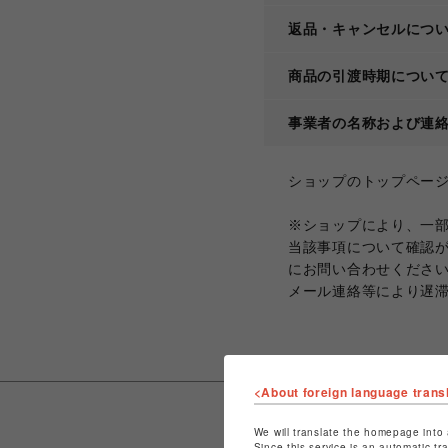
返品・キャンセルにつ
商品の引渡時期につい
事業者の名称および連
ショップのトップペー
※ショップにより、一
当該事項について確認
にお問い合わせくださ
メール連絡等により遅
<About foreign language trans
We will translate the homepage into 
Since this service is an automatic tr