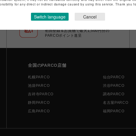
onsibility for any direct or indirect damage caused by using this service. Thank you 
Switch language
Cancel
ポケパル払い
初回登録＆お買物で最大1,500円分の
PARCOポイント進呈
全国のPARCO店舗
札幌PARCO
仙台PARCO
池袋PARCO
渋谷PARCO
吉祥寺PARCO
調布PARCO
静岡PARCO
名古屋PARCO
広島PARCO
福岡PARCO