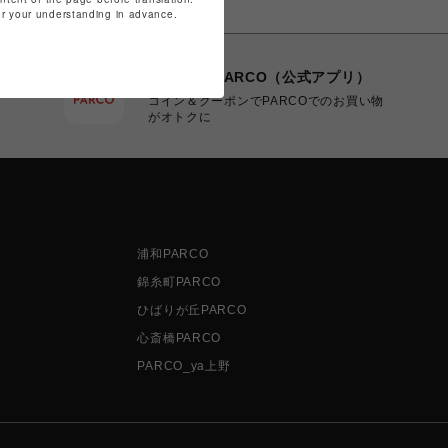
for your understanding in advance.
POCKET PARCO（公式アプリ）
コイン＆クーポンでPARCOでのお買い物
がオトクに
浦和PARCO
錦糸町PARCO
ひばりが丘PARCO
心斎橋PARCO
PARCO_ya上野