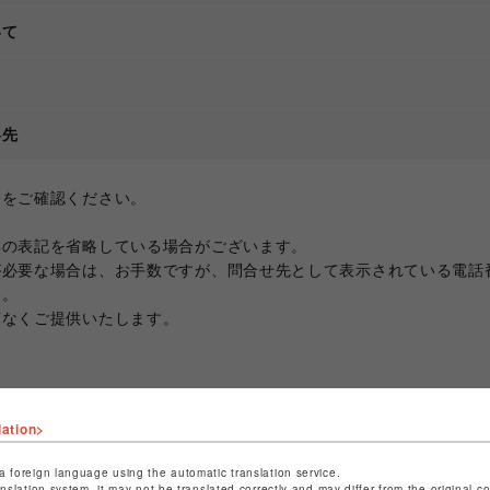
いて
て
絡先
ジをご確認ください。
部の表記を省略している場合がございます。
が必要な場合は、お手数ですが、問合せ先として表示されている電話
い。
滞なくご提供いたします。
lation>
a foreign language using the automatic translation service.
anslation system, it may not be translated correctly and may differ from the original c