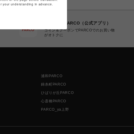
for your understanding in advance.
POCKET PARCO（公式アプリ）
コイン＆クーポンでPARCOでのお買い物
がオトクに
浦和PARCO
錦糸町PARCO
ひばりが丘PARCO
心斎橋PARCO
PARCO_ya上野