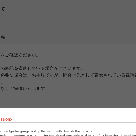
いて
て
絡先
ジをご確認ください。
部の表記を省略している場合がございます。
が必要な場合は、お手数ですが、問合せ先として表示されている電話
い。
滞なくご提供いたします。
lation>
a foreign language using the automatic translation service.
anslation system, it may not be translated correctly and may differ from the original c