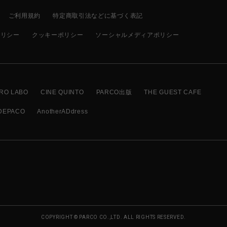
ご利用規約
特定商取引法などに基づく表記
ポリシー
クッキーポリシー
ソーシャルメディアポリシー
RO LABO
CINE QUINTO
PARCO出版
THE GUEST CAFE
DEPACO
AnotherADdress
COPYRIGHT © PARCO CO.,LTD. ALL RIGHTS RESERVED.