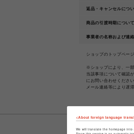
返品・キャンセルにつ
商品の引渡時期につい
事業者の名称および連
ショップのトップペー
※ショップにより、一
当該事項について確認
にお問い合わせくださ
メール連絡等により遅
<About foreign language trans
We will translate the homepage into 
Since this service is an automatic tr