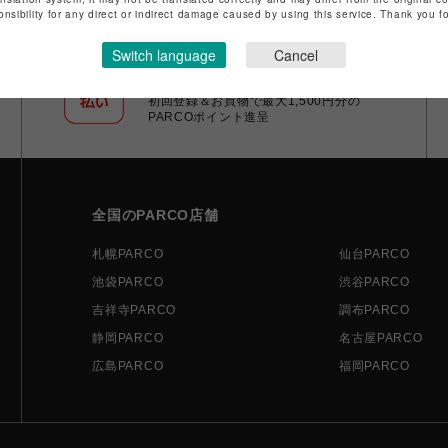
onsibility for any direct or indirect damage caused by using this service. Thank you 
Switch language
Cancel
ポケパル払い
初回登録＆お買物で最大1,500円分の
PARCOポイント進呈
全国のPARCO店舗
札幌PARCO
仙台PARCO
池袋PARCO
渋谷PARCO
吉祥寺PARCO
調布PARCO
静岡PARCO
名古屋PARCO
広島PARCO
福岡PARCO