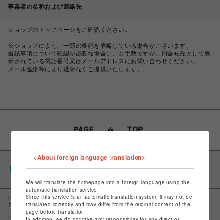
事業者の名称および連絡先
ショップのトップページをご確認ください。
※ショップにより、一部の表記を省略している場合がございます。
当該事項について確認が必要な場合は、お手数ですが、問合せ先として表
示されている電話番号又はメールアドレスにお問い合わせください。
メール連絡等により遅滞なくご提供いたします。
<About foreign language translation>
PARCOポイント
全国のPARCOやONLINE PARCOで貯まる＆使える
We will translate the homepage into a foreign language using the
automatic translation service.
Since this service is an automatic translation system, it may not be
ポケパル払い
translated correctly and may differ from the original content of the
page before translation.
初回登録＆お買物で最大1,500円分のPARCOポイント進呈
In addition, we do not take any responsibility for any direct or