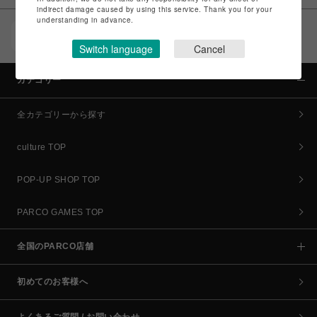
indirect damage caused by using this service. Thank you for your
understanding in advance.
POCKET PARCO（公式アプリ）
コイン＆クーポンでPARCOでのお買い物がオトクに
Switch language
Cancel
カテゴリー
全カテゴリーから探す
culture TOP
POP-UP SHOP TOP
PARCO GAMES TOP
全国のPARCO店舗
初めてのお客様へ