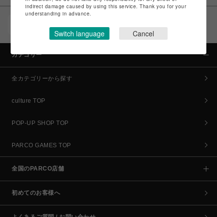
indirect damage caused by using this service. Thank you for your
understanding in advance.
POCKET PARCO（公式アプリ）
コイン＆クーポンでPARCOでのお買い物がオトクに
Switch language
Cancel
カテゴリー
全カテゴリーから探す
culture TOP
POP-UP SHOP TOP
PARCO GAMES TOP
全国のPARCO店舗
初めてのお客様へ