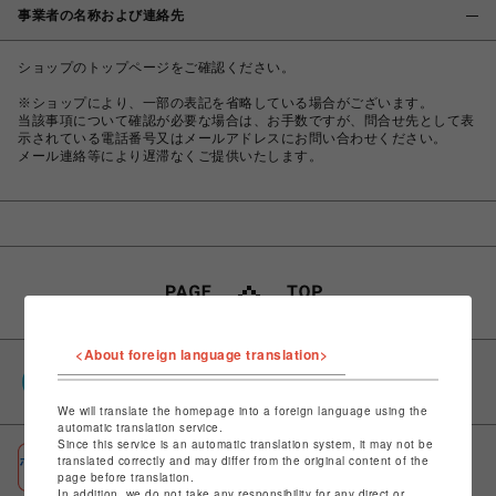
事業者の名称および連絡先
ショップのトップページをご確認ください。
※ショップにより、一部の表記を省略している場合がございます。
当該事項について確認が必要な場合は、お手数ですが、問合せ先として表
示されている電話番号又はメールアドレスにお問い合わせください。
メール連絡等により遅滞なくご提供いたします。
<About foreign language translation>
PARCOポイント
全国のPARCOやONLINE PARCOで貯まる＆使える
We will translate the homepage into a foreign language using the
automatic translation service.
Since this service is an automatic translation system, it may not be
ポケパル払い
translated correctly and may differ from the original content of the
page before translation.
初回登録＆お買物で最大1,500円分のPARCOポイント進呈
In addition, we do not take any responsibility for any direct or