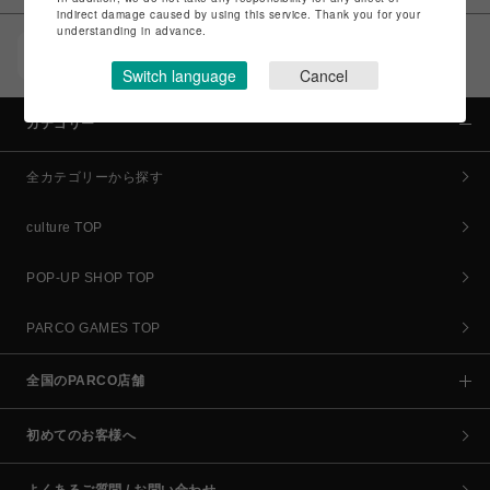
indirect damage caused by using this service. Thank you for your
understanding in advance.
POCKET PARCO（公式アプリ）
コイン＆クーポンでPARCOでのお買い物がオトクに
Switch language
Cancel
カテゴリー
全カテゴリーから探す
culture TOP
POP-UP SHOP TOP
PARCO GAMES TOP
全国のPARCO店舗
初めてのお客様へ