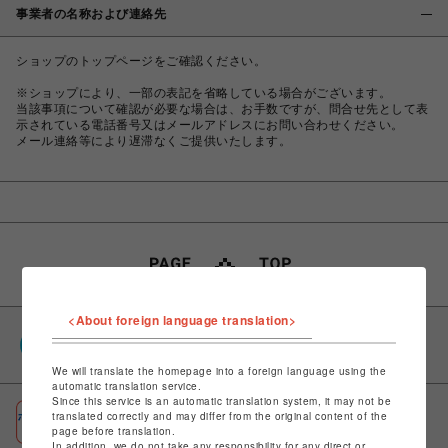
事業者の名称および連絡先
ショップのトップページをご確認ください。
※ショップにより、一部の表記を省略している場合がございます。
当該事項について確認が必要な場合は、お手数ですが、問合せ先として表
示されている電話番号又はメールアドレスにお問い合わせください。
メール連絡等により遅滞なくご提供いたします。
<About foreign language translation>
PARCOポイント
全国のPARCOやONLINE PARCOで貯まる＆使える
We will translate the homepage into a foreign language using the
automatic translation service.
Since this service is an automatic translation system, it may not be
ポケパル払い
translated correctly and may differ from the original content of the
page before translation.
初回登録＆お買物で最大1,500円分のPARCOポイント進呈
In addition, we do not take any responsibility for any direct or