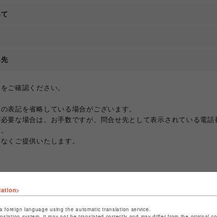
いて
て
絡先
ジをご確認ください。
部の表記を省略している場合がございます。
が必要な場合は、お手数ですが、問合せ先として表示されている電話
い。
滞なくご提供いたします。
lation>
a foreign language using the automatic translation service.
anslation system, it may not be translated correctly and may differ from the original c