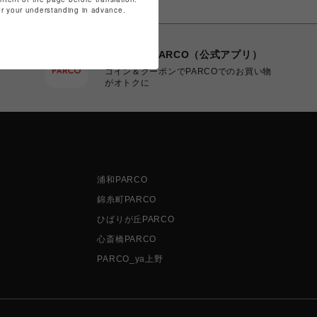
for your understanding in advance.
POCKET PARCO（公式アプリ）
コイン＆クーポンでPARCOでのお買い物
がオトクに
浦和PARCO
錦糸町PARCO
ひばりが丘PARCO
心斎橋PARCO
PARCO_ya上野