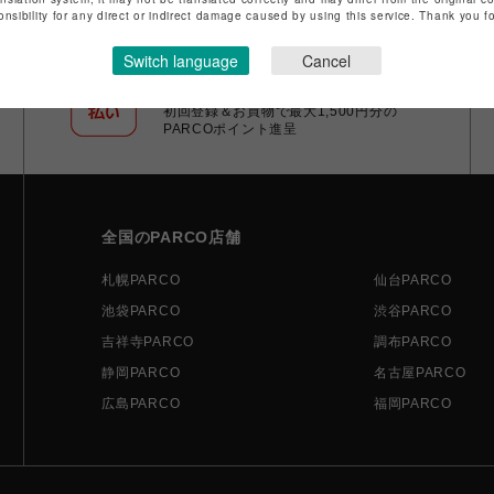
onsibility for any direct or indirect damage caused by using this service. Thank you 
Switch language
Cancel
ポケパル払い
初回登録＆お買物で最大1,500円分の
PARCOポイント進呈
全国のPARCO店舗
札幌PARCO
仙台PARCO
池袋PARCO
渋谷PARCO
吉祥寺PARCO
調布PARCO
静岡PARCO
名古屋PARCO
広島PARCO
福岡PARCO