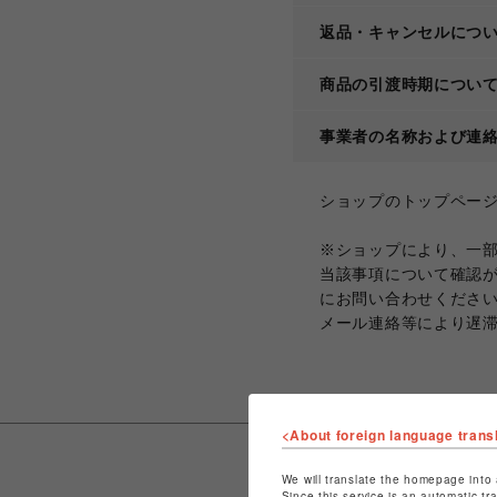
返品・キャンセルにつ
商品の引渡時期につい
事業者の名称および連
ショップのトップペー
※ショップにより、一
当該事項について確認
にお問い合わせくださ
メール連絡等により遅
<About foreign language trans
We will translate the homepage into 
Since this service is an automatic tr