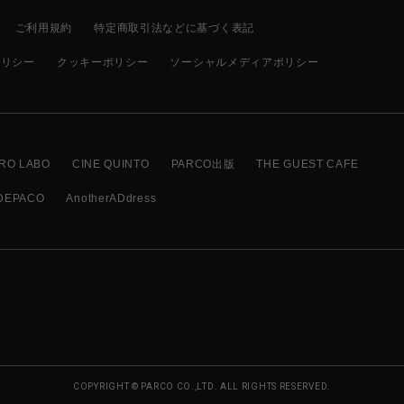
ご利用規約
特定商取引法などに基づく表記
ポリシー
クッキーポリシー
ソーシャルメディアポリシー
RO LABO
CINE QUINTO
PARCO出版
THE GUEST CAFE
DEPACO
AnotherADdress
COPYRIGHT © PARCO CO.,LTD. ALL RIGHTS RESERVED.