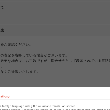
いて
て
絡先
ジをご確認ください。
部の表記を省略している場合がございます。
が必要な場合は、お手数ですが、問合せ先として表示されている電話
い。
滞なくご提供いたします。
lation>
a foreign language using the automatic translation service.
anslation system, it may not be translated correctly and may differ from the original c