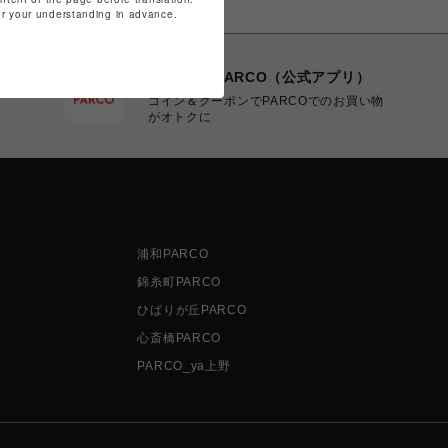
for your understanding in advance.
POCKET PARCO（公式アプリ）
コイン＆クーポンでPARCOでのお買い物
がオトクに
浦和PARCO
錦糸町PARCO
ひばりが丘PARCO
心斎橋PARCO
PARCO_ya上野