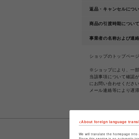
返品・キャンセルにつ
商品の引渡時期につい
事業者の名称および連
ショップのトップペー
※ショップにより、一
当該事項について確認
にお問い合わせくださ
メール連絡等により遅
<About foreign language trans
We will translate the homepage into 
Since this service is an automatic tr