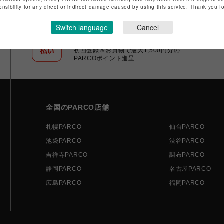
onsibility for any direct or indirect damage caused by using this service. Thank you 
Switch language
Cancel
ポケパル払い
初回登録＆お買物で最大1,500円分の
PARCOポイント進呈
全国のPARCO店舗
札幌PARCO
仙台PARCO
池袋PARCO
渋谷PARCO
吉祥寺PARCO
調布PARCO
静岡PARCO
名古屋PARCO
広島PARCO
福岡PARCO