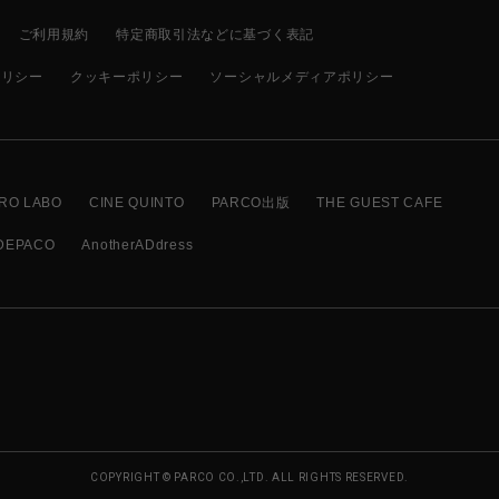
ご利用規約
特定商取引法などに基づく表記
ポリシー
クッキーポリシー
ソーシャルメディアポリシー
RO LABO
CINE QUINTO
PARCO出版
THE GUEST CAFE
DEPACO
AnotherADdress
COPYRIGHT © PARCO CO.,LTD. ALL RIGHTS RESERVED.