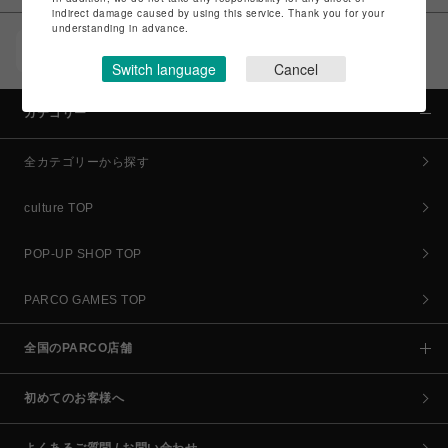
indirect damage caused by using this service. Thank you for your
understanding in advance.
POCKET PARCO（公式アプリ）
コイン＆クーポンでPARCOでのお買い物がオトクに
Switch language
Cancel
カテゴリー
全カテゴリーから探す
culture TOP
POP-UP SHOP TOP
PARCO GAMES TOP
全国のPARCO店舗
初めてのお客様へ