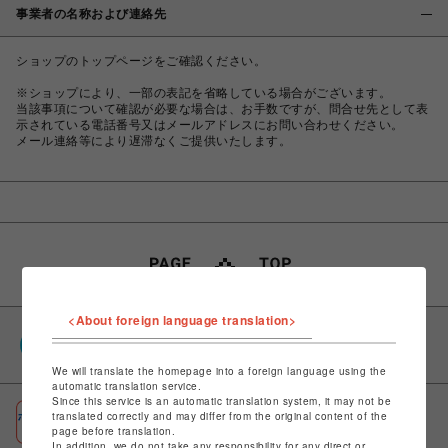
事業者の名称および連絡先
ショップのトップページをご確認ください。
※ショップにより、一部の表記を省略している場合がございます。
当該事項について確認が必要な場合は、お手数ですが、問合せ先として表
示されている電話番号又はメールアドレスにお問い合わせください。
メール連絡等により遅滞なくご提供いたします。
<About foreign language translation>
PARCOポイント
全国のPARCOやONLINE PARCOで貯まる＆使える
We will translate the homepage into a foreign language using the
automatic translation service.
Since this service is an automatic translation system, it may not be
ポケパル払い
translated correctly and may differ from the original content of the
page before translation.
初回登録＆お買物で最大1,500円分のPARCOポイント進呈
In addition, we do not take any responsibility for any direct or