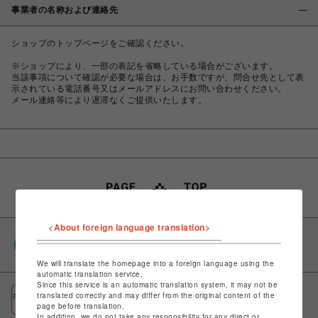
事業者の名称および連絡先
ショップのトップページをご確認ください。
※ショップにより、一部の表記を省略している場合がございます。
当該事項について確認が必要な場合は、お手数ですが、問合せ先として表
示されている電話番号又はメールアドレスにお問い合わせください。
メール連絡等により遅滞なくご提供いたします。
<About foreign language translation>
PARCOポイント
全国のPARCOやONLINE PARCOで貯まる＆使える
We will translate the homepage into a foreign language using the
automatic translation service.
Since this service is an automatic translation system, it may not be
ポケパル払い
translated correctly and may differ from the original content of the
page before translation.
初回登録＆お買物で最大1,500円分のPARCOポイント進呈
In addition, we do not take any responsibility for any direct or