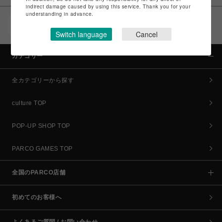
indirect damage caused by using this service. Thank you for your
understanding in advance.
POCKET PARCO（公式アプリ）
コイン＆クーポンでPARCOでのお買い物がオトクに
Switch language
Cancel
カテゴリー
全カテゴリーから探す
culture TOP
POP-UP SHOP TOP
PARCO GAMES TOP
全国のPARCO店舗
初めてのお客様へ