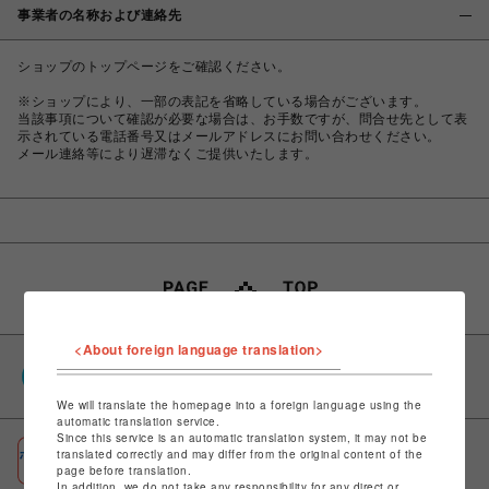
事業者の名称および連絡先
ショップのトップページをご確認ください。
※ショップにより、一部の表記を省略している場合がございます。
当該事項について確認が必要な場合は、お手数ですが、問合せ先として表
示されている電話番号又はメールアドレスにお問い合わせください。
メール連絡等により遅滞なくご提供いたします。
<About foreign language translation>
PARCOポイント
全国のPARCOやONLINE PARCOで貯まる＆使える
We will translate the homepage into a foreign language using the
automatic translation service.
Since this service is an automatic translation system, it may not be
ポケパル払い
translated correctly and may differ from the original content of the
page before translation.
初回登録＆お買物で最大1,500円分のPARCOポイント進呈
In addition, we do not take any responsibility for any direct or