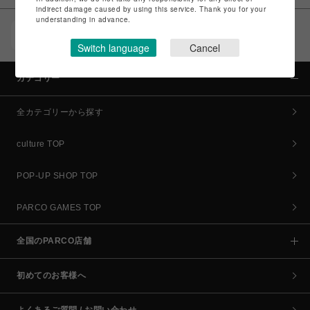
indirect damage caused by using this service. Thank you for your
understanding in advance.
POCKET PARCO（公式アプリ）
コイン＆クーポンでPARCOでのお買い物がオトクに
Switch language
Cancel
カテゴリー
全カテゴリーから探す
culture TOP
POP-UP SHOP TOP
PARCO GAMES TOP
全国のPARCO店舗
初めてのお客様へ