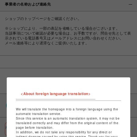
事業者の名称および連絡先
ショップのトップページをご確認ください。
※ショップにより、一部の表記を省略している場合がございます。
当該事項について確認が必要な場合は、お手数ですが、問合せ先として表
示されている電話番号又はメールアドレスにお問い合わせください。
メール連絡等により遅滞なくご提供いたします。
<About foreign language translation>
PARCOポイント
全国のPARCOやONLINE PARCOで貯まる＆使える
We will translate the homepage into a foreign language using the
automatic translation service.
Since this service is an automatic translation system, it may not be
translated correctly and may differ from the original content of the
ポケパル払い
page before translation.
In addition, we do not take any responsibility for any direct or
初回登録＆お買物で最大1,500円分のPARCOポイント進呈
indirect damage caused by using this service. Thank you for your