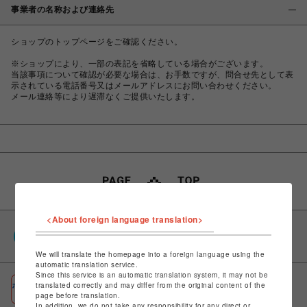
事業者の名称および連絡先
ショップのトップページをご確認ください。
※ショップにより、一部の表記を省略している場合がございます。
当該事項について確認が必要な場合は、お手数ですが、問合せ先として表
示されている電話番号又はメールアドレスにお問い合わせください。
メール連絡等により遅滞なくご提供いたします。
<About foreign language translation>
PARCOポイント
全国のPARCOやONLINE PARCOで貯まる＆使える
We will translate the homepage into a foreign language using the
automatic translation service.
Since this service is an automatic translation system, it may not be
ポケパル払い
translated correctly and may differ from the original content of the
page before translation.
初回登録＆お買物で最大1,500円分のPARCOポイント進呈
In addition, we do not take any responsibility for any direct or